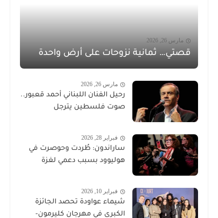
مارس 26, 2026
قصتي… ثمانية نزوحات على أرض واحدة
مارس 26, 2026
رحيل الفنان اللبناني أحمد قعبور..
صوت فلسطين يترجل
فبراير 28, 2026
ساراندون: طُردت وحوصرت في
هوليوود بسبب دعمي لغزة
فبراير 10, 2026
شيماء عواودة تحصد الجائزة
الكبرى في مهرجان كليرمون-