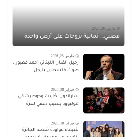
مارس 26, 2026
قصتي… ثمانية نزوحات على أرض واحدة
مارس 26, 2026
رحيل الفنان اللبناني أحمد قعبور..
صوت فلسطين يترجل
فبراير 28, 2026
ساراندون: طُردت وحوصرت في
هوليوود بسبب دعمي لغزة
فبراير 10, 2026
شيماء عواودة تحصد الجائزة