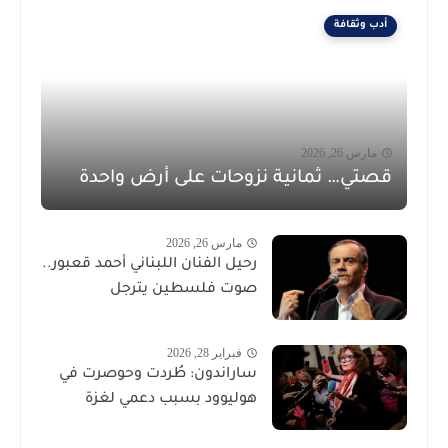
أدب وثقافة
مارس 26, 2026
قصتي… ثمانية نزوحات على أرض واحدة
مارس 26, 2026
رحيل الفنان اللبناني أحمد قعبور..
صوت فلسطين يترجل
فبراير 28, 2026
ساراندون: طُردت وحوصرت في
هوليوود بسبب دعمي لغزة