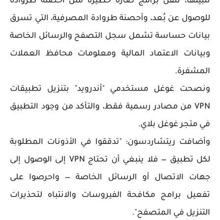
تثبيتها، تنقل برامج ضارة خطيرة مثل أحصنة طروادة
للوصول عن بُعد، وأحصنة طروادة المصرفية، التي تسرق
بيانات حساسة تشمل سجل التصفح والرسائل الخاصة
وبيانات الاعتماد المالية ومعلومات محافظ العملات
المشفرة.
ونصحت غوغل مستخدمي "أندرويد" بتنزيل تطبيقات
VPN من مصادر رسمية فقط، والتأكد من وجود التطبيق
في متجر غوغل بلاي.
وأضافت ريتشاردسون: "تدققوا في الأذونات المطلوبة
لكل تطبيق — فلا ينبغي أن تحتاج VPN إلى الوصول إلى
جهات الاتصال أو الرسائل الخاصة — واحرصوا على
تفعيل برامج مكافحة الفيروسات والانتباه لتحذيرات
التنزيل في المتصفح".