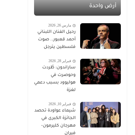
أرض واحدة
مارس 26, 2026
رحيل الفنان اللبناني
أحمد قعبور.. صوت
فلسطين يترجل
فبراير 28, 2026
ساراندون: طُردت
وحوصرت في
هوليوود بسبب دعمي
لغزة
فبراير 10, 2026
شيماء عواودة تحصد
الجائزة الكبرى في
مهرجان كليرمون-
فيران