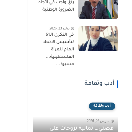
رأيٌ واجب في اتجاه
الضرورة الوطنية
يوليو 23, 2026
في الذكرى الـ61
لتأسيس الاتحاد
العام للمرأة
الفلسطينية...
مسيرة...
أدب وثقافة
أدب وثقافة
مارس 26, 2026
قصتي… ثمانية نزوحات على