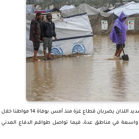
فلسطين24: تسببت العاصفة العميقة والبرد الشديد اللذان يضربان قطاع غزة منذ أمس بوفاة 14 مواطنا خلال
يارات واسعة في مناطق عدة، فيما تواصل طواقم الدفاع المدني