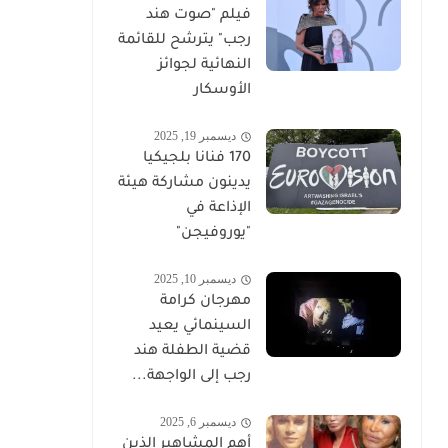
فيلم "صوت هند
رجب" يترشح للقائمة
النهائية لجوائز
الأوسكار
ديسمبر 19, 2025
170 فنانا بلجيكيا
يدينون مشاركة هيئة
الإذاعة في
"يوروفيجن"
ديسمبر 10, 2025
مهرجان كرامة
السينمائي يعيد
قضية الطفلة هند
رجب إلى الواجهة...
ديسمبر 6, 2025
أهم المشاهير الذين