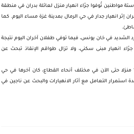
ة مواطنين تُوفوا جرّاء انهيار منزل لعائلة بدران في منطقة
ن إثر انهيار جدار في حي الرمال بمدينة غزة مساء اليوم. كما
شاطئ.
الشديد في خان يونس، فيما توفي طفلان آخران اليوم نتيجة
رّاء انهيار مبنى سكني، ولا تزال طواقم الإنقاذ تبحث عن
وأشارت طواقم الدفاع المدني إلى انهيار نحو 15 منزلا حتى الآن في مختلف أنحاء القطاع، كان آخرها في حي
استمرار التعامل مع آثار الانهيارات والبحث عن ناجين في