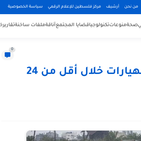
من نحن
أرشيف
مركز فلسطين للإعلام الرقمي
سياسة الخصوصية
ي
صحة
منوعات
تكنولوجيا
قضايا المجتمع
أناقة
ملفات ساخنة
تقارير
خب
0
14 وفاة نتيجة البرد والانهيارات خلال أقل من 24