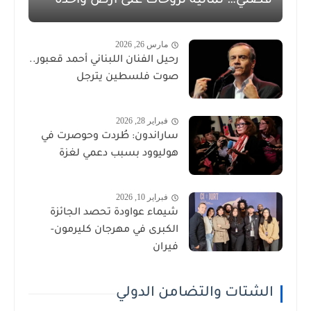
قصتي… ثمانية نزوحات على أرض واحدة
مارس 26, 2026
رحيل الفنان اللبناني أحمد قعبور..
صوت فلسطين يترجل
فبراير 28, 2026
ساراندون: طُردت وحوصرت في
هوليوود بسبب دعمي لغزة
فبراير 10, 2026
شيماء عواودة تحصد الجائزة
الكبرى في مهرجان كليرمون-
فيران
الشتات والتضامن الدولي