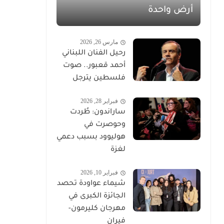
أرض واحدة
مارس 26, 2026
رحيل الفنان اللبناني
أحمد قعبور.. صوت
فلسطين يترجل
فبراير 28, 2026
ساراندون: طُردت
وحوصرت في
هوليوود بسبب دعمي
لغزة
فبراير 10, 2026
شيماء عواودة تحصد
الجائزة الكبرى في
مهرجان كليرمون-
فيران