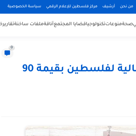
من نحن
أرشيف
مركز فلسطين للإعلام الرقمي
سياسة الخصوصية
ي
صحة
منوعات
تكنولوجيا
قضايا المجتمع
أناقة
ملفات ساخنة
تقارير
خب
0
السعودية تقدم دفعة مالية لفلسطين بقيمة 90