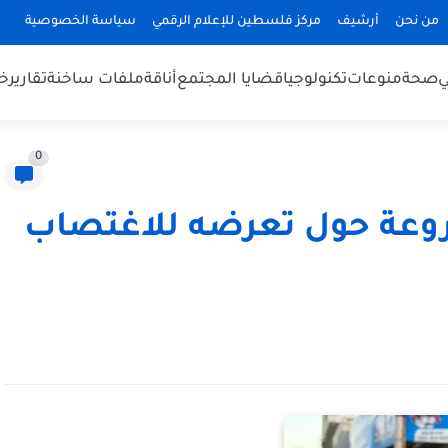
من نحن
أرشيف
مركز فلسطين للإعلام الرقمي
سياسة الخصوصية
ي
صحة
منوعات
تكنولوجيا
قضايا المجتمع
أناقة
ملفات ساخنة
تقارير
خب
0
وعة حول تعرضه للاغتصاب