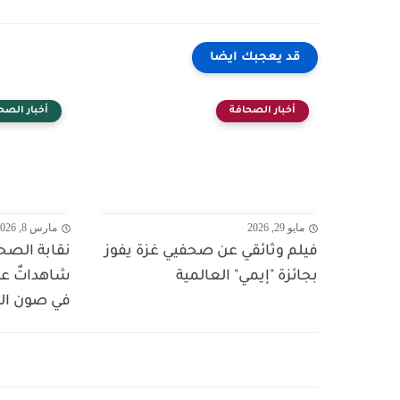
قد يعجبك ايضا
أخبار الصحافة
أخبار الصح
مايو 29, 2026
مارس 8, 2026
فيلم وثائقي عن صحفيي غزة يفوز
نقابة الصح
بجائزة "إيمي" العالمية
شاهداتٌ عل
في صون الس