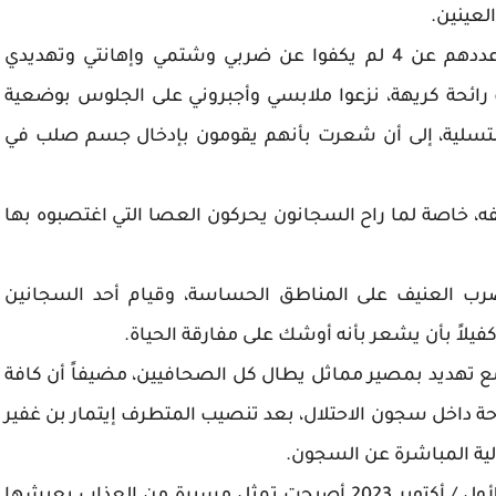
لعينين.
وقال: "اقتادتني مجموعة من السجانين لا يقل عددهم عن 4 لم يكفوا عن ضربي وشتمي وإهانتي وتهديدي
 رائحة كريهة، نزعوا ملابسي وأجبروني على الجلوس بوضعية
والتسلية، إلى أن شعرت بأنهم يقومون بإدخال جسم صلب في
ه، خاصة لما راح السجانون يحركون العصا التي اغتصبوه بها
لضرب العنيف على المناطق الحساسة، وقيام أحد السجانين
فيلاً بأن يشعر بأنه أوشك على مفارقة الحياة.
ع تهديد بمصير مماثل يطال كل الصحافيين، مضيفاً أن كافة
ة داخل سجون الاحتلال، بعد تنصيب المتطرف إيتمار بن غفير
لية المباشرة عن السجون.