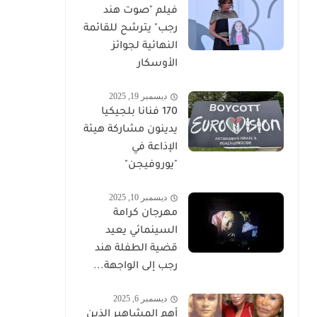
فيلم "صوت هند
رجب" يترشح للقائمة
النهائية لجوائز
الأوسكار
ديسمبر 19, 2025
170 فنانا بلجيكيا
يدينون مشاركة هيئة
الإذاعة في
"يوروفيجن"
ديسمبر 10, 2025
مهرجان كرامة
السينمائي يعيد
قضية الطفلة هند
رجب إلى الواجهة...
ديسمبر 6, 2025
أهم المشاهير الذين