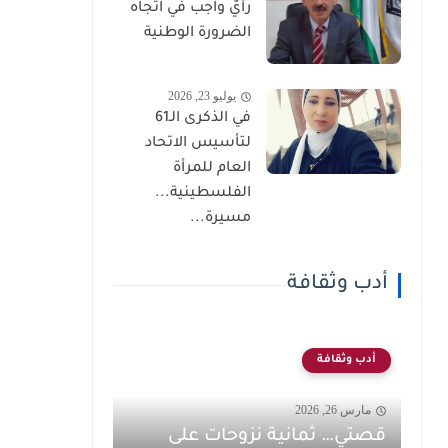
رأيٌ واجب في اتجاه
الضرورة الوطنية
يوليو 23, 2026
في الذكرى الـ61
لتأسيس الاتحاد
العام للمرأة
الفلسطينية...
مسيرة...
أدب وثقافة
أدب وثقافة
مارس 26, 2026
قصتي… ثمانية نزوحات على