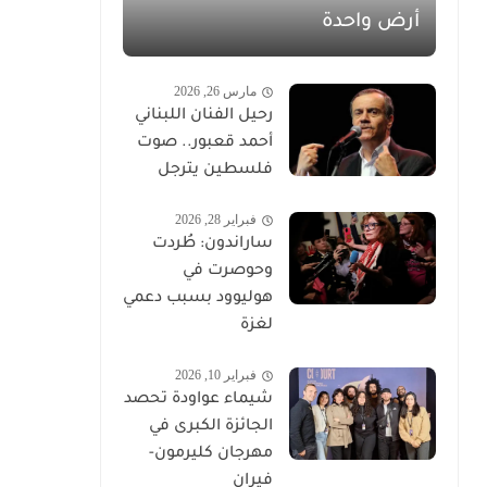
أرض واحدة
مارس 26, 2026
رحيل الفنان اللبناني
أحمد قعبور.. صوت
فلسطين يترجل
فبراير 28, 2026
ساراندون: طُردت
وحوصرت في
هوليوود بسبب دعمي
لغزة
فبراير 10, 2026
شيماء عواودة تحصد
الجائزة الكبرى في
مهرجان كليرمون-
فيران