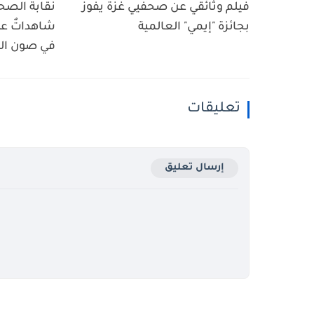
فيلم وثائقي عن صحفيي غزة يفوز
نقابة الصح
بجائزة "إيمي" العالمية
شاهداتٌ عل
في صون الس
تعليقات
إرسال تعليق