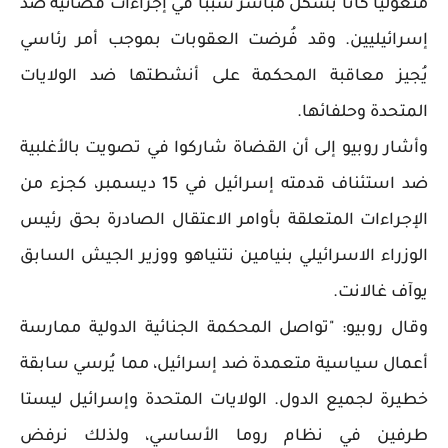
منغوليا كانا بشكل مباشر سببا في إجراءات قضائية ضد
إسرائيليين. وقد فُرضت العقوبات بموجب أمر رئاسي
يُجيز معاقبة المحكمة على أنشطتها ضد الولايات
المتحدة وحلفائها.
وأشار روبيو إلى أن القضاة شاركوا في تصويت بالأغلبية
ضد استئناف قدمته إسرائيل في 15 ديسمبر، كجزء من
الإجراءات المتعلقة بأوامر الاعتقال الصادرة بحق رئيس
الوزراء الاسرائيلي بنيامين نتنياهو ووزير الجيش السابق
يوآف غالانت.
وقال روبيو: "تواصل المحكمة الجنائية الدولية ممارسة
أعمال سياسية متعمدة ضد إسرائيل، مما يُرسي سابقة
خطيرة لجميع الدول. الولايات المتحدة وإسرائيل ليستا
طرفين في نظام روما الأساسي، ولذلك نرفض