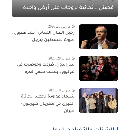
مارس 26, 2026
قصتي… ثمانية نزوحات على أرض واحدة
مارس 26, 2026
رحيل الفنان اللبناني أحمد قعبور..
صوت فلسطين يترجل
فبراير 28, 2026
ساراندون: طُردت وحوصرت في
هوليوود بسبب دعمي لغزة
فبراير 10, 2026
شيماء عواودة تحصد الجائزة
الكبرى في مهرجان كليرمون-
فيران