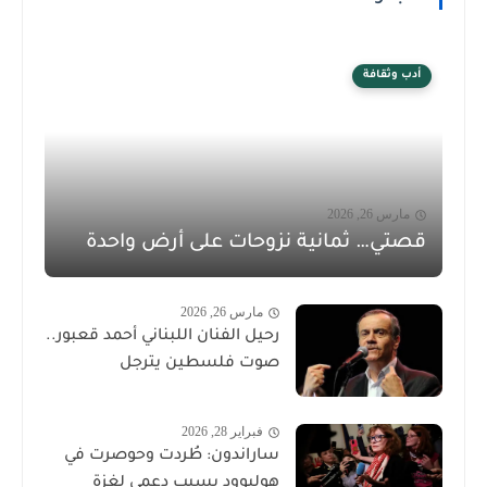
أدب وثقافة
مارس 26, 2026
قصتي… ثمانية نزوحات على أرض واحدة
مارس 26, 2026
رحيل الفنان اللبناني أحمد قعبور..
صوت فلسطين يترجل
فبراير 28, 2026
ساراندون: طُردت وحوصرت في
هوليوود بسبب دعمي لغزة