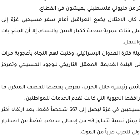
 من مليوني فلسطيني يعيشون في القطاع.
 كان الاحتلال يضع العراقيل أمام سفر مسيحيي غزة إلى
 فئات عمرية محددة ككبار السن والنساء، إلا أن المنع بات
والتنقل.
طيلة فترة العدوان الإسرائيلي، وكتبت لهم النجاة بأعجوبة مرات
 البلدة القديمة، المعقل التاريخي للوجود المسيحي وتمركز
نائس رئيسية خلال الحرب، تعرض بعضها للقصف المتكرر، ما
افقها الحيوية التي كانت تقدم الخدمات للمواطنين.
وتشير الإحصائيات الرسمية إلى تناقص أعداد المسيحيين في غزة ليصل إلى 667 شخصاً فقط، بعد ارتقاء أكثر
من 20 شهيداً بنيران الاحتلال خلال حرب الإبادة، ما يمثل نسبة تتجاوز 3% من إجمالي عددهم، فضلاً عن اضطرار
ولى للحرب هرباً من الموت.