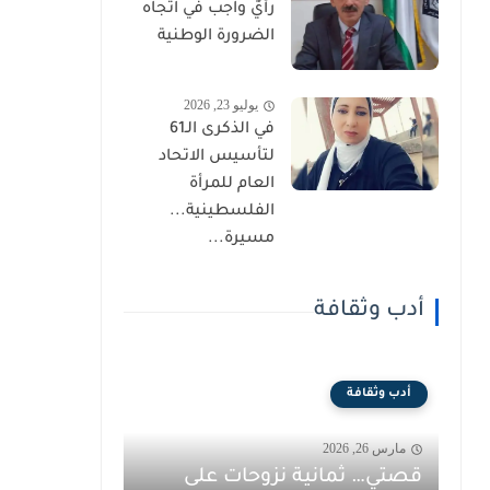
رأيٌ واجب في اتجاه
الضرورة الوطنية
يوليو 23, 2026
في الذكرى الـ61
لتأسيس الاتحاد
العام للمرأة
الفلسطينية...
مسيرة...
أدب وثقافة
أدب وثقافة
مارس 26, 2026
قصتي… ثمانية نزوحات على