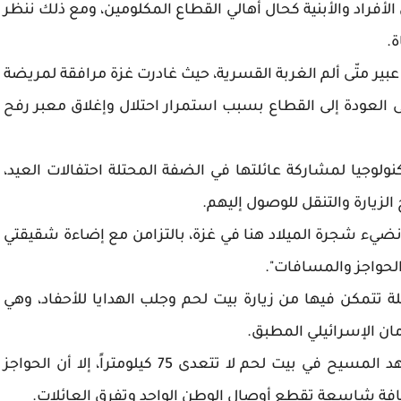
لأفراد والأبنية كحال أهالي القطاع المكلومين، ومع ذلك ننظر
ة.
بير متّى ألم الغربة القسرية، حيث غادرت غزة مرافقة لمريضة
 العودة إلى القطاع بسبب استمرار احتلال وإغلاق معبر رفح
ولوجيا لمشاركة عائلتها في الضفة المحتلة احتفالات العيد،
لزيارة والتنقل للوصول إليهم.
ن نضيء شجرة الميلاد هنا في غزة، بالتزامن مع إضاءة شقيقتي
 الحواجز والمسافات".
احلة تتمكن فيها من زيارة بيت لحم وجلب الهدايا للأحفاد، وهي
ان الإسرائيلي المطبق.
ورغم أن المسافة الجغرافية بين مدينتي غزة ومهد المسيح في بيت لحم لا تتعدى 75 كيلومتراً، إلا أن الحواجز
افة شاسعة تقطع أوصال الوطن الواحد وتفرق العائلات.