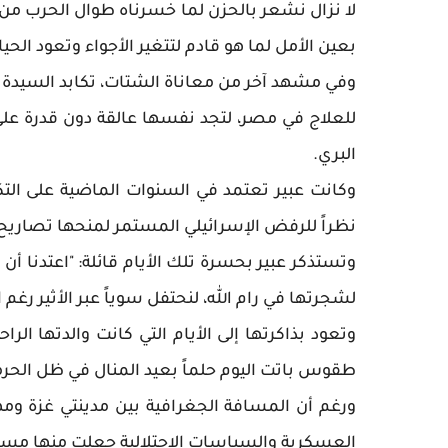
لا نزال نشعر بالحزن لما خسرناه طوال الحرب من ا
بعين الأمل لما هو قادم لتتغير الأجواء وتعود الحيا
وفي مشهد آخر من معاناة الشتات، تكابد السيدة ع
للعلاج في مصر، لتجد نفسها عالقة دون قدرة على
البري.
وكانت عبير تعتمد في السنوات الماضية على التكن
نظراً للرفض الإسرائيلي المستمر لمنحها تصاريح ا
وتستذكر عبير بحسرة تلك الأيام قائلة: "اعتدنا أ
لشجرتها في رام الله، لنحتفل سوياً عبر الأثير رغم
وتعود بذاكرتها إلى الأيام التي كانت والدتها الر
طقوس باتت اليوم حلماً بعيد المنال في ظل الحرم
العسكرية والسياسات الاحتلالية جعلت منها مس