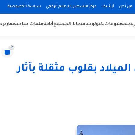
من نحن
أرشيف
مركز فلسطين للإعلام الرقمي
سياسة الخصوصية
ي
صحة
منوعات
تكنولوجيا
قضايا المجتمع
أناقة
ملفات ساخنة
تقارير
خب
0
ميلاد بقلوب مثقلة بآثار