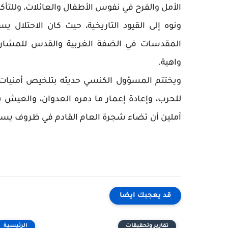
الأمل والفرح في نفوس الأطفال والعائلات، وللتأ
المقدسات في الضفة الغربية والقدس للمشاركة ف
واهية.
ويختتم المسؤول الكنسي حديثه بتلخيص أمنيات م
للحرب، وإعادة إعمار ما دمره العدوان، والعيش ب
آملين أن تضاء شجرة العام القادم في ظروف يسود
قد يعجبك ايضا
تقارير وتحقيقات
الرئيسية