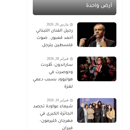
أرض واحدة
مارس 26, 2026
رحيل الفنان اللبناني
أحمد قعبور.. صوت
فلسطين يترجل
فبراير 28, 2026
ساراندون: طُردت
وحوصرت في
هوليوود بسبب دعمي
لغزة
فبراير 10, 2026
شيماء عواودة تحصد
الجائزة الكبرى في
مهرجان كليرمون-
فيران