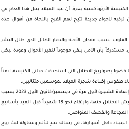
كنيسة الأرثوذكسية بغزة، أن عيد الميلاد يحل هذا العام في
رقبه لأجواء جديدة تتيح لهم الفرح بالنجاة من أهوال هذه
القلوب بسبب فقدان الأحبة والدمار الهائل الذي طال البشر
، مستدركاً بأن الأمل يبقى موجوداً لتغير الأحوال وعودة نبض
ابة 27 شهيداً من أبنائها قضوا بصواريخ الاحتلال التي استهدفت مباني الكنيسة، لافتاً
حياء طقوس إضاءة شجرة الميلاد لموسمين متتاليين.
واستعرض الجلدة المحطات المؤلمة، حيث غابت إضاءة الشجرة لأول مرة في ديسمبر/كانون الأول 2023 بسبب
حصار الدبابات للكنيسة في مدينة غزة واقتراب جيش الاحتلال منها، وارتقاء نحو 18 شهيداً قبل العيد بأسابيع
لميلاد داخل أسوارها، في رسالة تحدٍ للألم ومحاولة لبث روح