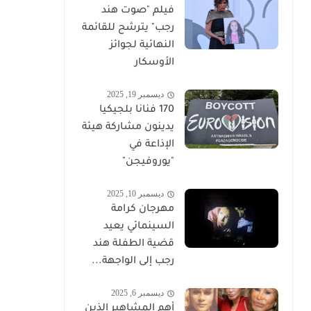
فيلم "صوت هند
رجب" يترشح للقائمة
النهائية لجوائز
الأوسكار
ديسمبر 19, 2025
170 فنانا بلجيكيا
يدينون مشاركة هيئة
الإذاعة في
"يوروفيجن"
ديسمبر 10, 2025
مهرجان كرامة
السينمائي يعيد
قضية الطفلة هند
رجب إلى الواجهة...
ديسمبر 6, 2025
أهم المشاهير الذين