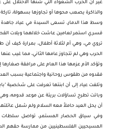
غير أن الحرب الشعواء التي شنها الاحتلال على غ
والذاكرة يصعب محوها أو تجاوزها بسهولة، تاركة
وسط هذا الدمار، تسعى السيدة مي عياد جاهدة
قسري استمر لعامين عاشت خلالهما ويلات القصف 
تروي مي، وهي أم لثلاثة أطفال، بمرارة كيف أن ط
الحرب وهي لم تتجاوز عامها الثاني، مما غيب عنها 
وتؤكد الأم عزمها هذا العام على مرافقة صغارها
فقدوه من طقوس روحانية واجتماعية بسبب العدوا
وتلفت عياد إلى أن ابنتها تعرفت على شخصية "باب
وباتت تطرح تساؤلات بريئة عن موعد قدومه، وهي 
أن يحل العيد حاملاً معه السلام ولم شمل عائلتها
وفي سياق الحصار المستمر، تواصل سلطات الاحت
المسيحيين الفلسطينيين من ممارسة حقهم الدين