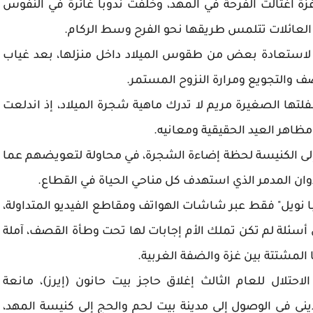
زة اغتالت الفرحة في المهد، وخلفت ندوباً غائرة في النفوس
 العائلات تتلمس طريقها نحو الفرح وسط الركام.
 لاستعادة بعض من طقوس الميلاد داخل منزلها، بعد غياب
والتجويع ومرارة النزوح المستمر.
فلتها الصغيرة مريم لا تدرك ماهية شجرة الميلاد، إذ اندلعت
مظاهر العيد الحقيقية ومعانيه.
 إلى الكنيسة لحظة إضاءة الشجرة، في محاولة لتعويضهم عما
ن المدمر الذي استهدف كل مناحي الحياة في القطاع.
ا نويل" فقط عبر شاشات الهواتف ومقاطع الفيديو المتداولة،
أسئلة لم تكن تملك الأم إجابات لها تحت وطأة القصف، آملة
 المشتتة بين غزة والضفة الغربية.
لال للعام الثالث إغلاق حاجز بيت حانون (إيرز)، مانعة
ي في الوصول إلى مدينة بيت لحم والحج إلى كنيسة المهد،