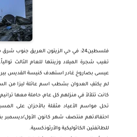
فلسطين24: في حي الزيتون العريق جنوب 
تغيب شجرة الميلاد وزينتها للعام الثالث توالياً
عيسى بصاروخ غادر استهدف كنيسة القديس بيرفيري
لم يكتفِ العدوان بشطب اسم عائلة ليزا من السج
كانت تتلألأ في منزلهم كل عام، حاملة معها ترانيم 
تحل مواسم الأعياد مثقلة بالأحزان على المس
احتفالاتهم منتصف شهر كانون الأول/ديسمبر بقرع
للطائفتين الكاثوليكية والأرثوذكسية.