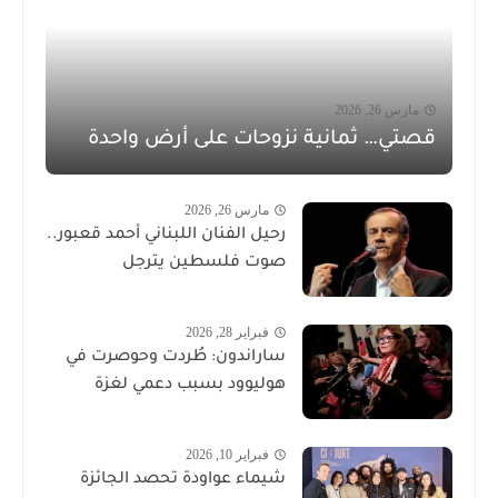
مارس 26, 2026
قصتي… ثمانية نزوحات على أرض واحدة
مارس 26, 2026
رحيل الفنان اللبناني أحمد قعبور..
صوت فلسطين يترجل
فبراير 28, 2026
ساراندون: طُردت وحوصرت في
هوليوود بسبب دعمي لغزة
فبراير 10, 2026
شيماء عواودة تحصد الجائزة