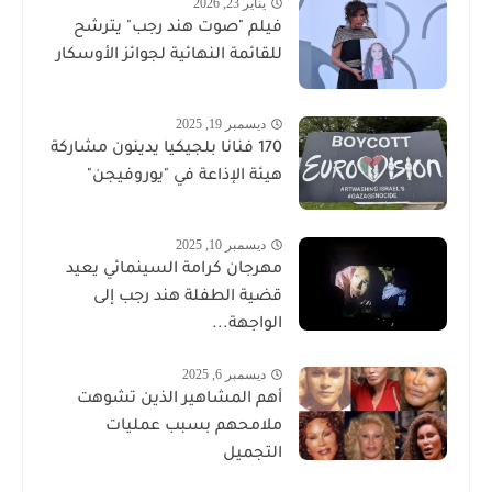
يناير 23, 2026
فيلم "صوت هند رجب" يترشح
للقائمة النهائية لجوائز الأوسكار
ديسمبر 19, 2025
170 فنانا بلجيكيا يدينون مشاركة
هيئة الإذاعة في "يوروفيجن"
ديسمبر 10, 2025
مهرجان كرامة السينمائي يعيد
قضية الطفلة هند رجب إلى
الواجهة...
ديسمبر 6, 2025
أهم المشاهير الذين تشوهت
ملامحهم بسبب عمليات
التجميل