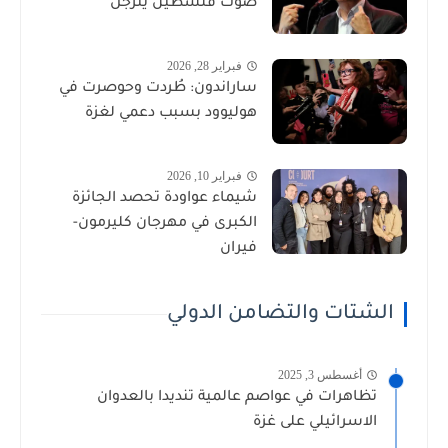
صوت فلسطين يترجل
فبراير 28, 2026
ساراندون: طُردت وحوصرت في
هوليوود بسبب دعمي لغزة
فبراير 10, 2026
شيماء عواودة تحصد الجائزة
الكبرى في مهرجان كليرمون-
فيران
الشتات والتضامن الدولي
أغسطس 3, 2025
تظاهرات في عواصم عالمية تنديدا بالعدوان
الاسرائيلي على غزة