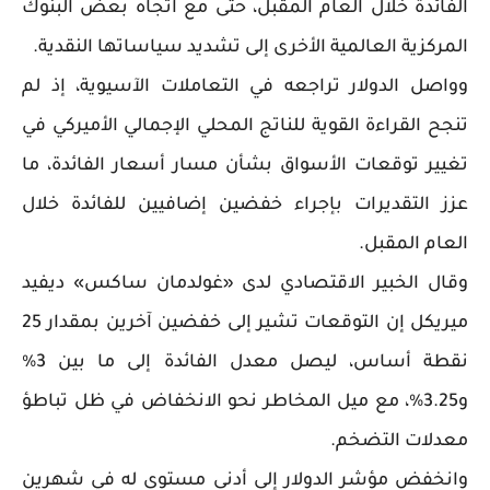
الفائدة خلال العام المقبل، حتى مع اتجاه بعض البنوك
المركزية العالمية الأخرى إلى تشديد سياساتها النقدية.
وواصل الدولار تراجعه في التعاملات الآسيوية، إذ لم
تنجح القراءة القوية للناتج المحلي الإجمالي الأميركي في
تغيير توقعات الأسواق بشأن مسار أسعار الفائدة، ما
عزز التقديرات بإجراء خفضين إضافيين للفائدة خلال
العام المقبل.
وقال الخبير الاقتصادي لدى «غولدمان ساكس» ديفيد
ميريكل إن التوقعات تشير إلى خفضين آخرين بمقدار 25
نقطة أساس، ليصل معدل الفائدة إلى ما بين 3%
و3.25%، مع ميل المخاطر نحو الانخفاض في ظل تباطؤ
معدلات التضخم.
وانخفض مؤشر الدولار إلى أدنى مستوى له في شهرين