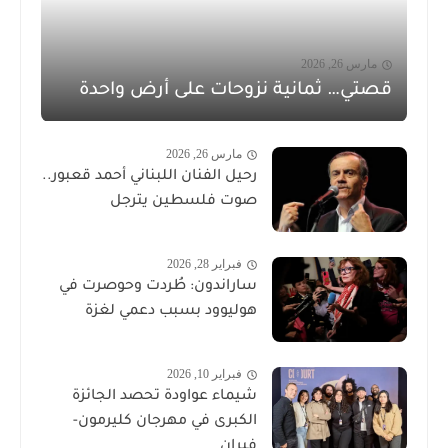
مارس 26, 2026
قصتي… ثمانية نزوحات على أرض واحدة
مارس 26, 2026
رحيل الفنان اللبناني أحمد قعبور..
صوت فلسطين يترجل
فبراير 28, 2026
ساراندون: طُردت وحوصرت في
هوليوود بسبب دعمي لغزة
فبراير 10, 2026
شيماء عواودة تحصد الجائزة
الكبرى في مهرجان كليرمون-
فيران