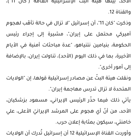
الأحد، بينها هيئة البثّ الإسرائيلية العامّة ("كان 11")،
والقناة 12.
وذكرت "كان 11"، أن إسرائيل "لا تزال في حالة تأهّب لهجوم
أميركي محتمل على إيران"، مشيرة إلى إجراء رئيس
الحكومة، بنيامين نتنياهو، "عدة مباحثات أمنية في الأيام
الأخيرة، بما في ذلك اليوم (الأحد)، تناولت إيران، بالإضافة
إلى أمور أخرى".
ونقلت هيئة البثّ عن مصادر إسرائيلية قولها، إن "الولايات
المتحدة لا تزال تدرس مهاجمة إيران".
يأتي ذلك فيما حذّر الرئيس الإيراني، مسعود بزشكيان،
الأحد، من أنّ أي هجوم على المرشد الإيرانيّ الأعلى، علي
خامنئي، سيكون بمثابة إعلان حرب.
وأوردت القناة الإسرائيلية 12 أن إسرائيل تُدرك أن الولايات