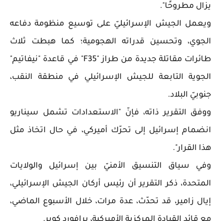
يزال مطروحًا".
ويعمل الجيش الإسرائيليّ على توسيع منظومة دفاعه
الجوي، وتحسين قدراته الهجومية؛ كما هبطت ثلاث
طائرات مقاتلة جديدة من طراز "F35" في قاعدة "نيفاتيم"
الجوية التابعة للجيش الإسرائيلي في منطقة النقب،
جنوبيّ البلاد.
ووفق التقرير ذاته، فإنّ "الاستعدادات تشمل سيناريو
انضمام إسرائيل إلى تحرّك أميركي، في حال اتخاذ مثل
هذا القرار".
وفي سياق التنسيق الأمنيّ ​​بين إسرائيل والولايات
المتحدة، ذكر التقرير أن رئيس أركان الجيش الإسرائيلي،
إيال زامير، قد تحدّث، عدة مرات، خلال الأسبوع الماضي،
مع قائد القيادة المركزية الأميركية، برافورد كوبر.