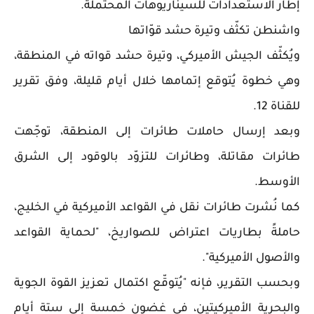
إطار الاستعدادات للسيناريوهات المحتملة.
واشنطن تكثّف وتيرة حشد قوّاتها
ويُكثّف الجيش الأميركي، وتيرة حشد قواته في المنطقة،
وهي خطوة يُتوقع إتمامها خلال أيام قليلة، وفق تقرير
للقناة 12.
وبعد إرسال حاملات طائرات إلى المنطقة، توجّهت
طائرات مقاتلة، وطائرات للتزوّد بالوقود إلى الشرق
الأوسط.
كما نُشرت طائرات نقل في القواعد الأميركية في الخليج،
حاملةً بطاريات اعتراض للصواريخ، "لحماية القواعد
والأصول الأميركية".
وبحسب التقرير، فإنه "يُتوقّع اكتمال تعزيز القوة الجوية
والبحرية الأميركيتين، في غضون خمسة إلى ستة أيام