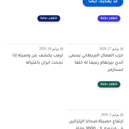
قد يعجبك ايضا
شؤون دولية
شؤون دولية
يوليو 17, 2026
يوليو 10, 2026
حزب العمال البريطاني يسمى
ترمب يكشف عن وصيته إذا
آندي بيرنهام زعيما له خلفا
نجحت ايران باغتياله
لستارمر
شؤون دولية
يوليو 5, 2026
ارتفاع حصيلة ضحايا الزلزالين
في فنزويلا إلى 3000 وفاة