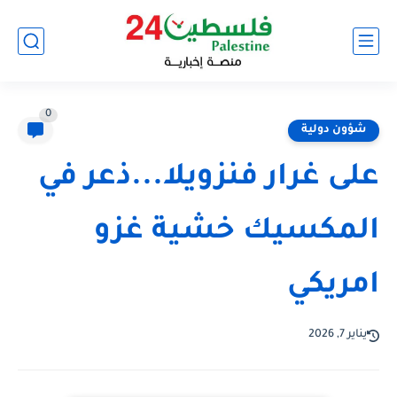
0
شؤون دولية
على غرار فنزويلا...ذعر في
المكسيك خشية غزو
امريكي
يناير 7, 2026