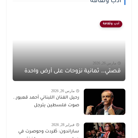
أدب وثقافة
أدب وثقافة
مارس 26, 2026
قصتي… ثمانية نزوحات على أرض واحدة
مارس 26, 2026
رحيل الفنان اللبناني أحمد قعبور..
صوت فلسطين يترجل
فبراير 28, 2026
ساراندون: طُردت وحوصرت في