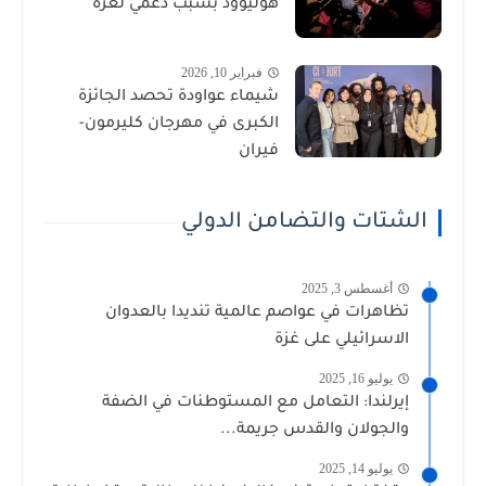
هوليوود بسبب دعمي لغزة
فبراير 10, 2026
شيماء عواودة تحصد الجائزة
الكبرى في مهرجان كليرمون-
فيران
الشتات والتضامن الدولي
أغسطس 3, 2025
تظاهرات في عواصم عالمية تنديدا بالعدوان
الاسرائيلي على غزة
يوليو 16, 2025
إيرلندا: التعامل مع المستوطنات في الضفة
والجولان والقدس جريمة...
يوليو 14, 2025