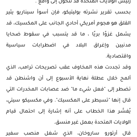
رئيس الولايات المتحدة قد تتحول إلى واقع".
بحسب تقرير نشرته بوليتيكو، فإن أسوأ سيناريو يثير
القلق هو هجوم أمريكي أحادي الجانب على المكسيك، قد
يشمل غزوًا بريًا ، ما قد يتسبب في سقوط ضحايا
مدنيين وإغراق البلاد في اضطرابات سياسية
واقتصادية.
وقد تجددت هذه المخاوف عقب تصريحات ترامب، الذي
ألمح خلال عطلة نهاية الأسبوع إلى أن واشنطن قد
تضطر إلى "فعل شيء ما" ضد عصابات المخدرات التي
قال إنها "تسيطر على المكسيك". وفي مكسيكو سيتي،
يُفسَّر هذا الخطاب على أنه إشارة إلى احتمال قيام
الولايات المتحدة بعمل غير منسق.
قال أرتورو ساروخان، الذي شغل منصب سفير