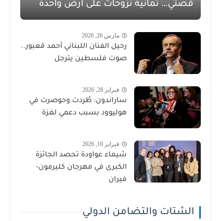
قصتي… ثمانية نزوحات على أرض واحدة
مارس 26, 2026
رحيل الفنان اللبناني أحمد قعبور..
صوت فلسطين يترجل
فبراير 28, 2026
ساراندون: طُردت وحوصرت في
هوليوود بسبب دعمي لغزة
فبراير 10, 2026
شيماء عواودة تحصد الجائزة
الكبرى في مهرجان كليرمون-
فيران
الشتات والتضامن الدولي