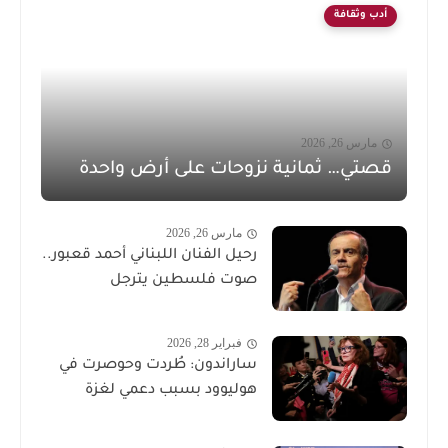
أدب وثقافة
مارس 26, 2026
قصتي… ثمانية نزوحات على أرض واحدة
مارس 26, 2026
رحيل الفنان اللبناني أحمد قعبور..
صوت فلسطين يترجل
فبراير 28, 2026
ساراندون: طُردت وحوصرت في
هوليوود بسبب دعمي لغزة