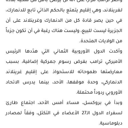
وأصر ترامب مراراً على أنه لن يرضى بأقل من ملكية ⁠بلاده
لغرينلاند، وهي إقليم ⁠يتمتع بالحكم الذاتي تابع للدنمارك،
⁠في حين يصر قادة كل من الدنمارك وغرينلاند على أن
الجزيرة ليست للبيع، وليست هناك رغبة في أن تكون جزءاً
من الولايات المتحدة.
وأكدت الدول الأوروبية الثماني التي هدّدها الرئيس
الأميركي ترامب بفرض رسوم جمركية إضافية، بسبب
معارضتها طموحاته للاستحواذ على إقليم غرينلاند
الدنماركي، وحدة موقفها، الأحد، بينما يدرس الاتحاد
الأوروبي ردوداً محتملة.
وبدأ في بروكسل، مساء أمس الأحد، اجتماع طارئ
لسفراء الدول الـ27 الأعضاء في التكتل، وفقاً لمصادر
دبلوماسية.