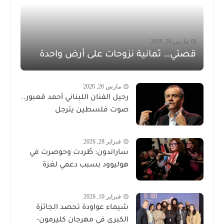
مارس 26, 2026
قصتي… ثمانية نزوحات على أرض واحدة
مارس 26, 2026
رحيل الفنان اللبناني أحمد قعبور..
صوت فلسطين يترجل
فبراير 28, 2026
ساراندون: طُردت وحوصرت في
هوليوود بسبب دعمي لغزة
فبراير 10, 2026
شيماء عواودة تحصد الجائزة
الكبرى في مهرجان كليرمون-