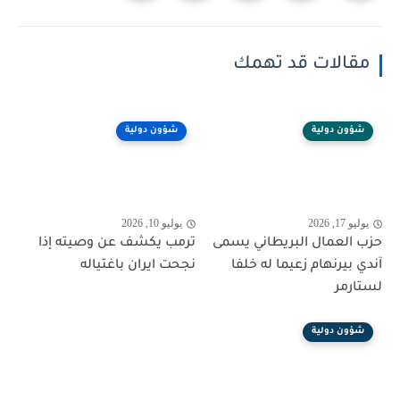
مقالات قد تهمك
شؤون دولية
شؤون دولية
يوليو 17, 2026
يوليو 10, 2026
حزب العمال البريطاني يسمى
ترمب يكشف عن وصيته إذا
آندي بيرنهام زعيما له خلفا
نجحت ايران باغتياله
لستارمر
شؤون دولية