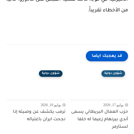
من الأخطاء تقريباً.
قد يعجبك ايضا
شؤون دولية
شؤون دولية
يوليو 17, 2026
يوليو 10, 2026
حزب العمال البريطاني يسمى
ترمب يكشف عن وصيته إذا
آندي بيرنهام زعيما له خلفا
نجحت ايران باغتياله
لستارمر