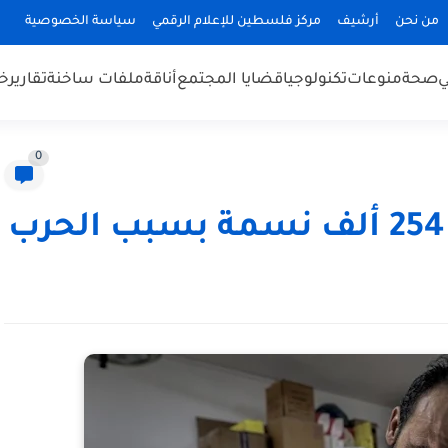
من نحن
أرشيف
مركز فلسطين للإعلام الرقمي
سياسة الخصوصية
ي
صحة
منوعات
تكنولوجيا
قضايا المجتمع
أناقة
ملفات ساخنة
تقارير
خب
0