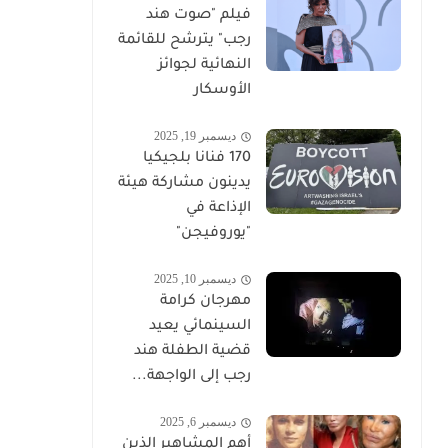
فيلم "صوت هند
رجب" يترشح للقائمة
النهائية لجوائز
الأوسكار
ديسمبر 19, 2025
170 فنانا بلجيكيا
يدينون مشاركة هيئة
الإذاعة في
"يوروفيجن"
ديسمبر 10, 2025
مهرجان كرامة
السينمائي يعيد
قضية الطفلة هند
رجب إلى الواجهة...
ديسمبر 6, 2025
أهم المشاهير الذين