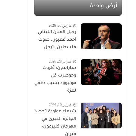
أرض واحدة
مارس 26, 2026
رحيل الفنان اللبناني
أحمد قعبور.. صوت
فلسطين يترجل
فبراير 28, 2026
ساراندون: طُردت
وحوصرت في
هوليوود بسبب دعمي
لغزة
فبراير 10, 2026
شيماء عواودة تحصد
الجائزة الكبرى في
مهرجان كليرمون-
فيران