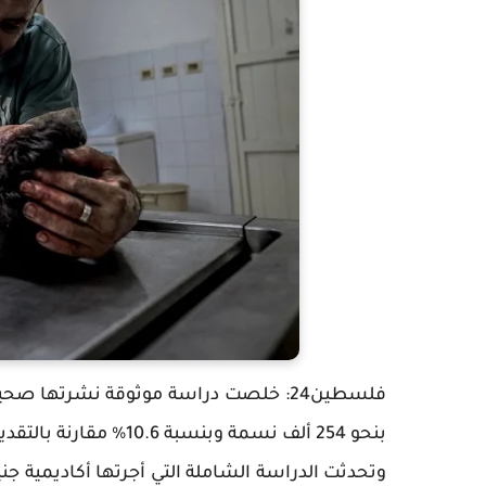
فلسطين24: خلصت دراسة موثوقة نشرتها 
بنحو 254 ألف نسمة وبنسبة 10.6% مقارنة بالتقديرات قبل بدء الحرب في السابع من أكتوبر/تشرين الأول 2023.