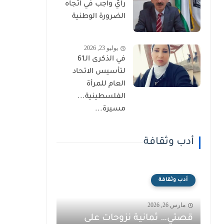
رأيٌ واجب في اتجاه
الضرورة الوطنية
يوليو 23, 2026
في الذكرى الـ61
لتأسيس الاتحاد
العام للمرأة
الفلسطينية...
مسيرة...
أدب وثقافة
أدب وثقافة
مارس 26, 2026
قصتي… ثمانية نزوحات على