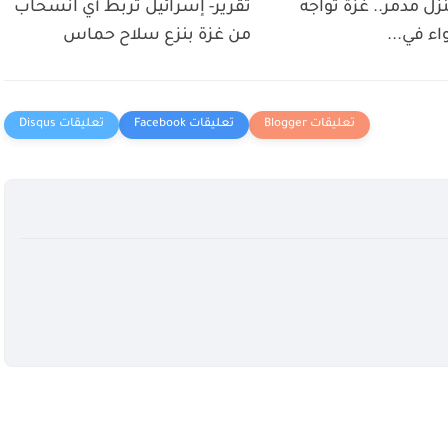
 منزل مدمر.. غزة تواجه
تقرير- إسرائيل تربط أي انسحاب
واء في...
من غزة بنزع سلاح حماس