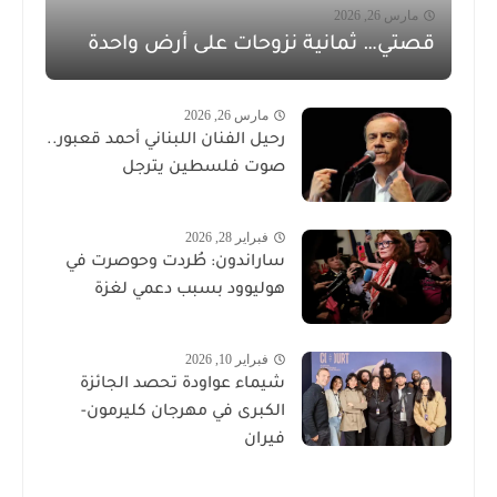
مارس 26, 2026
قصتي… ثمانية نزوحات على أرض واحدة
مارس 26, 2026
رحيل الفنان اللبناني أحمد قعبور..
صوت فلسطين يترجل
فبراير 28, 2026
ساراندون: طُردت وحوصرت في
هوليوود بسبب دعمي لغزة
فبراير 10, 2026
شيماء عواودة تحصد الجائزة
الكبرى في مهرجان كليرمون-
فيران