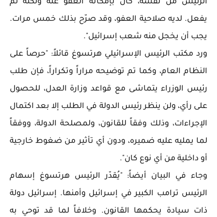
الرئيس من نفسه، كان بإمكانه العفو عنه ولكنه لم
يفعل. لديه صلاحية العفو، وقد صرّح بذلك خمس مرات.
يجب أن يخجل منه شعب إسرائيل".
ورد مكتب الرئيس الإسرائيلي هرتسوغ قائلاً: "حرصاً على
النظام العام، وكما تم توضيحه مراراً وتكراراً، فإن طلب
رئيس الوزراء يتماشى مع قواعد وزارة العدل، للحصول
على رأي، ولن ينظر رئيس الدولة في الطلب إلا بعد اكتمال
الإجراءات، وذلك وفقاً للقانون، ولمصلحة الدولة، ووفقاً
لما يمليه عليه ضميره، ودون أي تأثير من ضغوط خارجية
أو داخلية من أي نوع كان".
وجاء في البيان أيضاً: "يُقدّر الرئيس هرتسوغ إسهام
الرئيس ترامب الكبير في إسرائيل وأمنها. إسرائيل دولة
ذات سيادة يحكمها القانون. وخلافاً لما قد توحي به