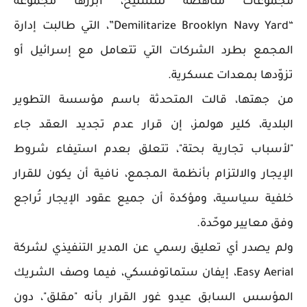
مجموعات مناهضة للتسليح، أبرزها مجموعة
“Demilitarize Brooklyn Navy Yard”، التي طالبت إدارة
المجمع بطرد الشركات التي تتعامل مع إسرائيل أو
تزوّدها بمعدات عسكرية.
من جهتها، قالت المتحدثة باسم مؤسسة التطوير
البلدية، كلير هولمز، إن قرار عدم تجديد العقد جاء
"لأسباب تجارية بحتة"، تتعلق بعدم استيفاء شروط
الإيجار والالتزام بأنظمة المجمع، نافية أن يكون للقرار
خلفية سياسية، ومؤكدة أن جميع عقود الإيجار تُراجع
وفق معايير موحّدة.
ولم يصدر أي تعليق رسمي عن المدير التنفيذي لشركة
Easy Aerial، إيفان ستماتوفسكي، فيما وصف الشريك
المؤسس السابق عيدو غور القرار بأنه "مقلق"، دون