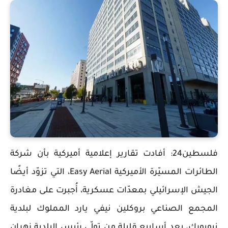
فلسطين24: أفادت تقارير إعلامية أميركية بأن شركة
الطائرات المسيّرة الأميركية Easy Aerial، التي تزوّد أيضًا
الجيش الإسرائيلي بمعدّات عسكرية، أُجبرت على مغادرة
المجمع الصناعي بروكلين نيفي يارد المملوك لبلدية
نيويورك، بعد أسابيع قليلة من تولّي رئيس البلدية زهران