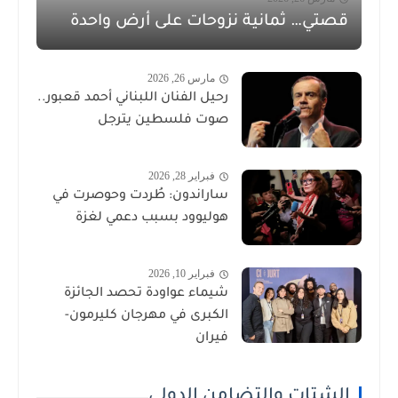
قصتي… ثمانية نزوحات على أرض واحدة
مارس 26, 2026
رحيل الفنان اللبناني أحمد قعبور..
صوت فلسطين يترجل
فبراير 28, 2026
ساراندون: طُردت وحوصرت في
هوليوود بسبب دعمي لغزة
فبراير 10, 2026
شيماء عواودة تحصد الجائزة
الكبرى في مهرجان كليرمون-
فيران
الشتات والتضامن الدولي