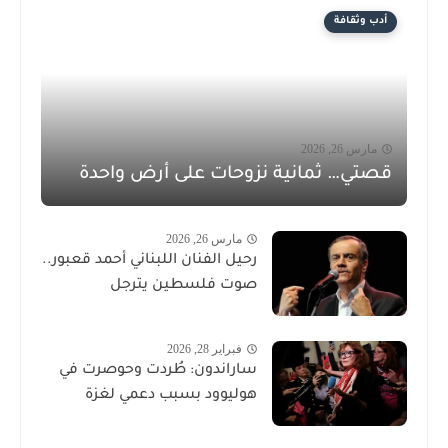
أدب وثقافة
مارس 26, 2026
قصتي… ثمانية نزوحات على أرض واحدة
مارس 26, 2026
رحيل الفنان اللبناني أحمد قعبور..
صوت فلسطين يترجل
فبراير 28, 2026
ساراندون: طُردت وحوصرت في
هوليوود بسبب دعمي لغزة