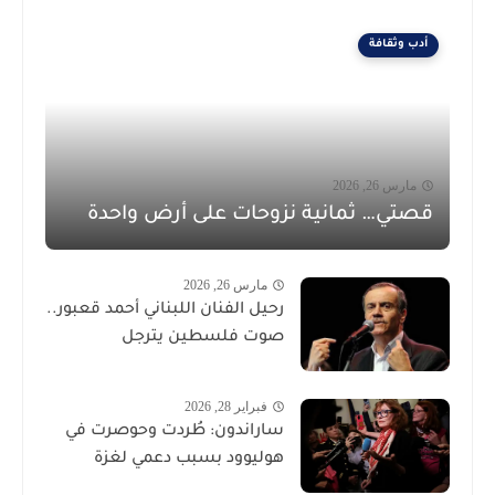
أدب وثقافة
مارس 26, 2026
قصتي… ثمانية نزوحات على أرض واحدة
مارس 26, 2026
رحيل الفنان اللبناني أحمد قعبور..
صوت فلسطين يترجل
فبراير 28, 2026
ساراندون: طُردت وحوصرت في
هوليوود بسبب دعمي لغزة