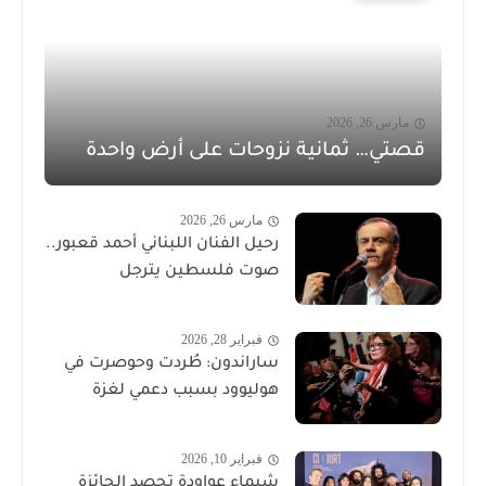
مارس 26, 2026
قصتي… ثمانية نزوحات على أرض واحدة
مارس 26, 2026
رحيل الفنان اللبناني أحمد قعبور..
صوت فلسطين يترجل
فبراير 28, 2026
ساراندون: طُردت وحوصرت في
هوليوود بسبب دعمي لغزة
فبراير 10, 2026
شيماء عواودة تحصد الجائزة