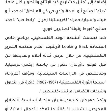
إضافة إلى تمثيل مشاريع قيد الإنتاج والتطوير كان منها:
"درثم" لصلاح أبو نعمة، و"دي جي في المناطق" لمحمد أبو
غيث، و"سيارة حمراء" لكريستينا زهران، "رابط حب" لأحمد
صالح، "خيوط رقيقة" لصابرين خوري.
كما تضمنت أنشطة الوفد الفلسطيني، برنامج خاص
استعادة Looking Back لأرشيف أفلام منظمة التحرير
الفلسطينية، من خلال عرض ثلاثة أفلام وتقديمها من
قبل هوغو دارّومان، دكتور في جامعة إيكس–مرسيليا،
ومتخصص في الدراسات السينمائية، ومؤلف أطروحة:
"سينما الثورة الفلسطينية (1967–1982): ذاكرة في التداول
وشبكات التضامن فرنسا–فلسطين".
ويُعدّ مهرجان كليرمون-فيران منصة أساسية لانطلاق
المخرجين الشباب، إذ غالبًا ما تمهّد الأعمال الفائزة أو