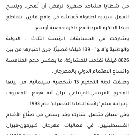
من شظايا مشاهد صغيرة ترفض أن تُمحى. وينسج
العمل سردية لطفولة مُعاشة في واقع قاسٍ، تتقاطع
فيها الذاكرة الفردية مع ذاكرة جمعية أوسع.
وشاركت في المسابقات الرئيسة الثلاث – الدولية
والوطنية و"لابو" – 139 فيلمًا قصيرًا، جرى اختيارها من بين
8826 فيلمًا تقدّمت للمشاركة، ما يعكس حجم المنافسة
واتساع الاهتمام الدولي بالمهرجان.
وضمّت لجنة التحكيم 13 شخصية سينمائية، من بينها
المخرج الفرنسي-الفيتنامي تران آنه هونغ، المعروف
بإخراجه فيلم "رائحة البابايا الخضراء" عام 1993.
وفي سياق متصل، شارك وفد رسمي من صنّاع الأفلام
الفلسطينيين، في فعاليات مهرجان كليرمون-فيران