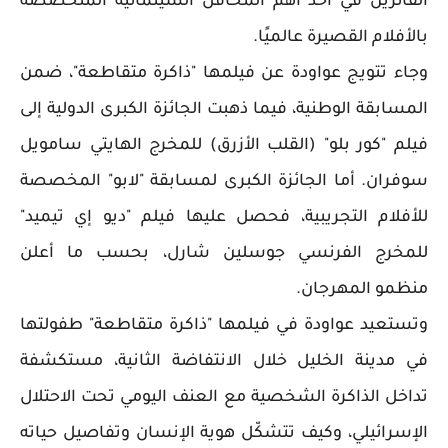
الفائزين في أحد أهم المحافل السينمائية المتخصصة
بالأفلام القصيرة عالميًا.
وجاء تتويج عواودة عن فيلمها "ذاكرة متقاطعة"، ضمن
المسابقة الوطنية، فيما ذهبت الجائزة الكبرى الدولية إلى
فيلم "كور بلو" (القلب الأزرق) للمخرج الهايتي سامويل
سوفران. أما الجائزة الكبرى لمسابقة "لابو" المخصصة
للأفلام التجريبية، فحصل عليها فيلم "ديو إي تيميد"
للمخرج الفرنسي جوسلين شارل، بحسب ما أعلن
منظمو المهرجان.
وتستعيد عواودة في فيلمها "ذاكرة متقاطعة" طفولتها
في مدينة الخليل خلال الانتفاضة الثانية، مستكشفة
تداخل الذاكرة الشخصية مع العنف اليومي تحت الاحتلال
الإسرائيلي، وكيف تتشكّل هوية الإنسان وتفاصيل حياته