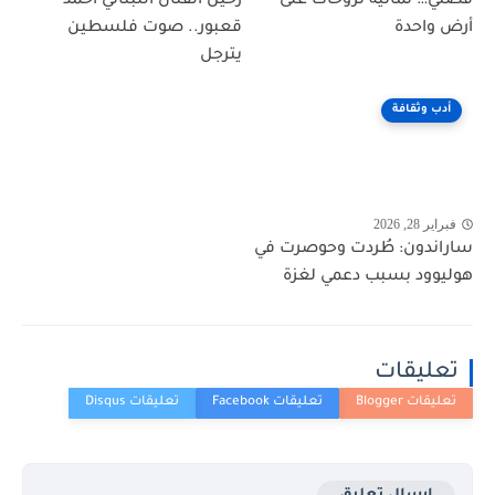
قصتي… ثمانية نزوحات على
رحيل الفنان اللبناني أحمد
أرض واحدة
قعبور.. صوت فلسطين
يترجل
أدب وثقافة
فبراير 28, 2026
ساراندون: طُردت وحوصرت في
هوليوود بسبب دعمي لغزة
تعليقات