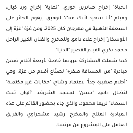
الحياة" إخراج صابرين خوري، "نهاية" إخراج ورد كيال،
وفيلم "أنا سعيد لأنك ميت" لتوفيق برهوم الحائز على
السعفة الذهبية في مهرجان كان 2025، ومن غزة "غزة إلى
الأوسكار" إخراج علاء دامو، وللمخرج والفنان الكبير الراحل
محمد بكري الفيلم القصير "الدنيا".
كما شملت المشاركة عروضا خاصة لأربعة أفلام ضمن
مبادرة "من المسافة صفر+" لصنّاع أفلام من غزة، وهي
"أحلام صغيرة جداً" لاعتماد وشاح، "حكايات غير مكتملة"
لنضال دامو، "حسن" لمحمد الشريف، "ألوان تحت
السماء" لريما محمود، والذي جاء بحضور القائم على هذه
المبادرة المنتج والمخرج رشيد مشهراوي والفريق
العامل على المشروع من فرنسا.