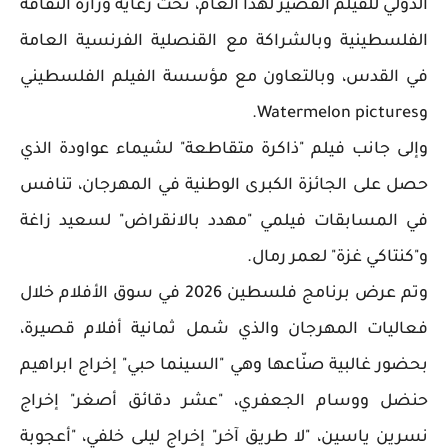
الدولي للفيلم القصير لهذا العام، تحت رعاية وزارة الثقافة
الفلسطينية وبالشراكة مع القنصلية الفرنسية العامة
في القدس، وبالتعاون مع مؤسسة الفيلم الفلسطيني
وWatermelon pictures.
وإلى جانب فيلم "ذاكرة متقاطعة" لشيماء عواودة الذي
حصل على الجائزة الكبرى الوطنية في المهرجان، تنافس
في المسابقات فيلمي "مهدد بالانقراض" لسعيد زاغة
و"كنتاكي غزة" لعمر رمال.
وتم عرض برنامج فلسطين 2026 في سوق الأفلام خلال
فعاليات المهرجان والذي شمل ثمانية أفلام قصيرة،
بحضور غالبية صنّاعها وهي "السينما حبي" إخراج ابراهيم
حنضل ووسام الجعفري، "عشر دقائق أصغر" إخراج
نسرين ياسين، "لا طريق آخر" إخراج ليلى خلفي، "أعجوبة