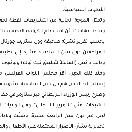
الأطياف السياسية.
وتمثل الموجة الحالية من التشريعات نقطة تحول
وسط اتهامات بأن استخدام الهواتف الذكية يساه
بحسب تقرير نشرته صحيفة وول ستريت جورنال ف
المراهقين دون سن السادسة عشرة إلى تطبيقات
وبايت دانس (المالكة لتطبيق تيك توك) ويوتيوب
ومنذ ذلك الحين، أقرّ مجلس النواب الفرنسي
إسبانيا لحظر من هم في سن السادسة عشرة وما د
وصرح رئيس الوزراء البريطاني كير ستارمر في مقال 
الشبكات، مثل "التمرير اللانهائي". وفي الولايا
لمن هم دون سن الرابعة عشرة، وسنّت ولايات
تحذيرية بشأن الأضرار المحتملة على الأطفال وال