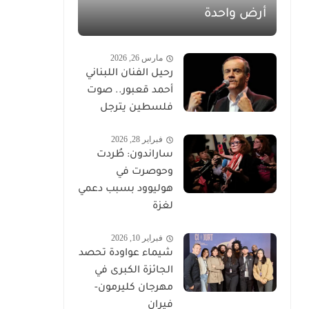
أرض واحدة
مارس 26, 2026
رحيل الفنان اللبناني
أحمد قعبور.. صوت
فلسطين يترجل
فبراير 28, 2026
ساراندون: طُردت
وحوصرت في
هوليوود بسبب دعمي
لغزة
فبراير 10, 2026
شيماء عواودة تحصد
الجائزة الكبرى في
مهرجان كليرمون-
فيران