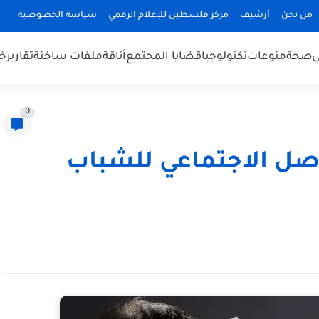
من نحن
أرشيف
مركز فلسطين للإعلام الرقمي
سياسة الخصوصية
ي
صحة
منوعات
تكنولوجيا
قضايا المجتمع
أناقة
ملفات ساخنة
تقارير
خب
0
صل الاجتماعي للشباب