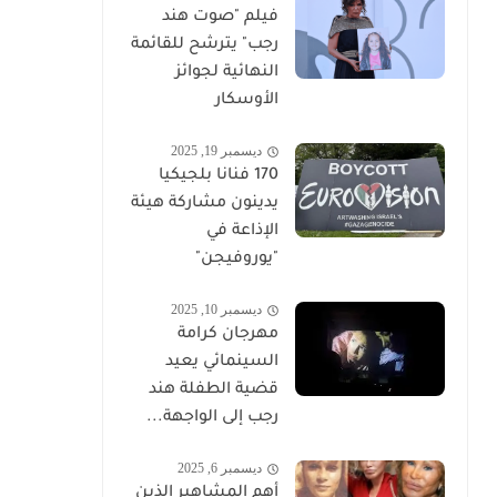
فيلم "صوت هند
رجب" يترشح للقائمة
النهائية لجوائز
الأوسكار
ديسمبر 19, 2025
170 فنانا بلجيكيا
يدينون مشاركة هيئة
الإذاعة في
"يوروفيجن"
ديسمبر 10, 2025
مهرجان كرامة
السينمائي يعيد
قضية الطفلة هند
رجب إلى الواجهة...
ديسمبر 6, 2025
أهم المشاهير الذين