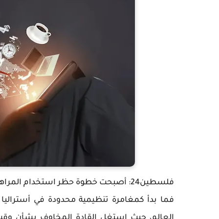
فلسطين24: أصبحت خطوة حظر استخدام المراهقين لوسائل التواصل الاجتماعي ظاهرة عالمية.
فما بدأ كمغامرة تنظيمية محدودة في أستراليا 
العالم، حيث استغل القادة المخاوف بشأن وقت