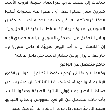
ساعات إلى غضب عارم، مع اتضاح حقيقة هروب الأسد،
كثيرون ممن عملوا معه أو دافعوا عنه لسنوات أعلنوا
لاحقا كراهيتهم له، في مشهد لخصه أحد الصحفيين
السوريين بعبارة دارجة: "إذا سقطت البقرة كثر الجزارون".
ونقل التحقيق عن الصحفي السوري إبراهيم حميدي قوله
إن "اللافت أن لا أحد اليوم، تقريبًا، لا داخل سوريا ولا
خارجها، لا يزال يؤمن ببشار الأسد، حتى داخل عائلته".
حاكم منفصل عن الواقع
وخلافا للرواية التي ترجع سقوط النظام إلى موازين القوى
الإقليمية والدولية، تكشف “ذا أتلانتك” أن عشرات من
ضباط القصر ومسؤولي الدائرة الضيقة وصفوا الأسد
بأنه حاكم منفصل عن الواقع، مهووس بألعاب الفيديو،
وعنيد إلى حدّ رفض كل فرص الإنقاذ التي عُرضت عليه.