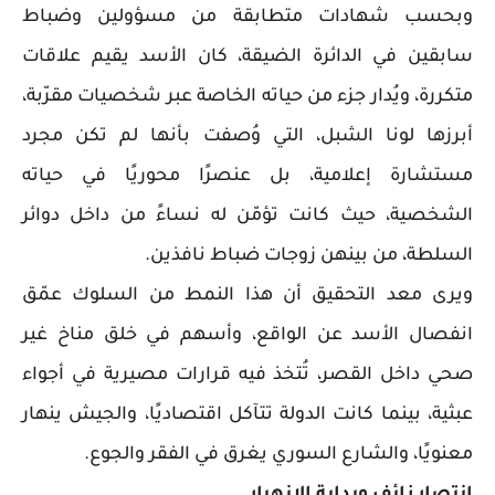
وبحسب شهادات متطابقة من مسؤولين وضباط
سابقين في الدائرة الضيقة، كان الأسد يقيم علاقات
متكررة، ويُدار جزء من حياته الخاصة عبر شخصيات مقرّبة،
أبرزها لونا الشبل، التي وُصفت بأنها لم تكن مجرد
مستشارة إعلامية، بل عنصرًا محوريًا في حياته
الشخصية، حيث كانت تؤمّن له نساءً من داخل دوائر
السلطة، من بينهن زوجات ضباط نافذين.
ويرى معد التحقيق أن هذا النمط من السلوك عمّق
انفصال الأسد عن الواقع، وأسهم في خلق مناخ غير
صحي داخل القصر، تُتخذ فيه قرارات مصيرية في أجواء
عبثية، بينما كانت الدولة تتآكل اقتصاديًا، والجيش ينهار
معنويًا، والشارع السوري يغرق في الفقر والجوع.
انتصار زائف وبداية الانهيار