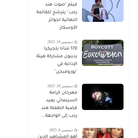
فيلم "صوت هند
رجب" يترشح للقائمة
النهائية لجوائز
الأوسكار
ديسمبر 19, 2025
170 فنانا بلجيكيا
يدينون مشاركة هيئة
الإذاعة في
"يوروفيجن"
ديسمبر 10, 2025
مهرجان كرامة
السينمائي يعيد
قضية الطفلة هند
رجب إلى الواجهة...
ديسمبر 6, 2025
أهم المشاهير الذين