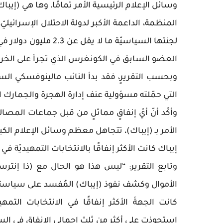
وسائل الإعلام الرئيسية الأمر تمامًا، وها هي (إيبا
المنظمة، الداعمة الأكبر لدولة الاحتلال الإسرائيليّ، 
لجنتها السياسيّة ما ل
العضو السابق في الكونغرس الذي تجرأ على الخروج
وبحسب التقريرٍ، فقد بدأ النائب مالينوفسكي الس
التي حمّلته مسؤولية عنف إدارة الهجرة والجمارك ال
وأكّد أنّ أيّ إنفاقٍ مماثلٍ من قبل جماعات المص
الأمر بـ (إيباك)، تتجاهل معظم وسائل الإعلام الك
إيباك كانت الأكثر إنفاقًا بالانتخابات التمهيديّة ف
وتابع التقرير: “ليس هذا هو الحال مع (ذا إنترس
كانت الجهةَ الأكثر إنفاقًا في الانتخابات الت
استحوذت على أكثر من ثلث إجمالي الإنفاق في الس