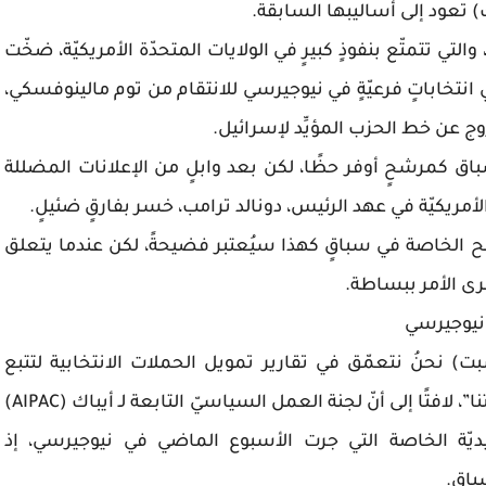
ك) تعود إلى أساليبها السابقة.
والتي تتمتّع بنفوذٍ كبيرٍ في الولايات المتحدّة الأمريكيّة، ضخّت
ا يقل عن 2.3 مليون دولار في انتخاباتٍ فرعيّةٍ في نيوجيرسي للانتقام من توم مالينوفسكي،
 عن خط الحزب المؤيِّد لإسرائيل.
باق كمرشحٍ أوفر حظًا، لكن بعد وابلٍ من الإعلانات المضللة
أمريكيّة في عهد الرئيس، دونالد ترامب، خسر بفارقٍ ضئيلٍ.
الح الخاصة في سباقٍ كهذا سيُعتبر فضيحةً، لكن عندما يتعلق
برى الأمر ببساطة.
ي نيوجيرسي
بت) نحنُ نتعمّق في تقارير تمويل الحملات الانتخابية لتتبع
الأموال وكشف نفوذ (إيباك) المُفسد على سياستنا”، لافتًا إلى أنّ لجنة العمل السياسيّ التابعة لـ أيباك (AIPAC)
مهيديّة الخاصة التي جرت الأسبوع الماضي في نيوجيرسي، إذ
باق.