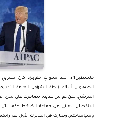
فلسطين24: منذ سنواتٍ طويلةٍ، كان تصر
الصهيونيّ أيباك (لجنة الشؤون العامة الأمريكيّ
المرشح. لكن عوامل عديدة تضافرت على مدى الع
الانفصال العلنيّ عن جماعة الضغط هذه، التي
وسياساتهم، وصارت هي المحرك الأول لقراراتهم ح