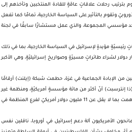
قوم بترتيب رحلات علاقاتٍ عامّةٍ للقادة المنتخبين وتأخذهم إلى
بيّ وتقوم بالتأثير على السياسة الخارجية، تمامًا كما تفعل
از أحد مؤسسي المجموعة، والذي عمل مستشارًا سابقًا في لجنة
رئيسيّةٍ مؤيدةٍ لإسرائيل في السياسة الخارجية، بما في ذلك
لمانيا بالموافقة على صفقة بقيمة 3.5 مليار دولار لشراء طائراتٍ مسيرّةٍ وصواريخ إسرائيليّةٍ، وهي الأكبر
 من الإبادة الجماعية في غزة، حطمت شبكة (إيلنت) أرقامًا
 إنترسبت) أنّ أكثر من مائة مؤسسةٍ أمريكيّةٍ، ومنظمة غير
ربحية وصندوق ائتماني وهيئة مانحة للتبرعات ساهمت بما لا يقل عن 11 مليون دولار أمريكيّ لفرع المنظمة في
انحون الأمريكيون آلة دعم إسرائيل في أوروبا، ناقلين نفس