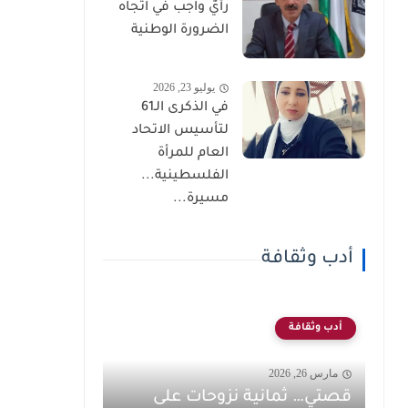
رأيٌ واجب في اتجاه
الضرورة الوطنية
يوليو 23, 2026
في الذكرى الـ61
لتأسيس الاتحاد
العام للمرأة
الفلسطينية...
مسيرة...
أدب وثقافة
أدب وثقافة
مارس 26, 2026
قصتي… ثمانية نزوحات على