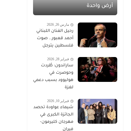
أرض واحدة
مارس 26, 2026
رحيل الفنان اللبناني
أحمد قعبور.. صوت
فلسطين يترجل
فبراير 28, 2026
ساراندون: طُردت
وحوصرت في
هوليوود بسبب دعمي
لغزة
فبراير 10, 2026
شيماء عواودة تحصد
الجائزة الكبرى في
مهرجان كليرمون-
فيران