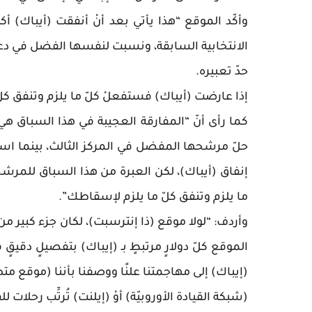
وأكّد الموقع “هذا يأتي بعد أنْ أنفقت (أيباك) 
حدّ تعبيره.
إذا عارضت (أيباك) فستفعلْ كلّ ما يلزم وتنفق ك
كما رأى أنّ “المفارقة العجيبة في هذا السباق هي أن
حلّ مرشحها المفضل في المركز الثالث، بينما اس
إنفاق (أيباك)، لكن العبرة من هذا السباق للمرش
ما يلزم وتنفق كلّ ما يلزم لإسقاطك”.
(إيباك) إلى مهاجمتنا علنًا ووصفنا بأننا (موقع مت
(شبكة القيادة الأوروبيّة) أوْ (إيلنت) تُرتِّب رحلات ل