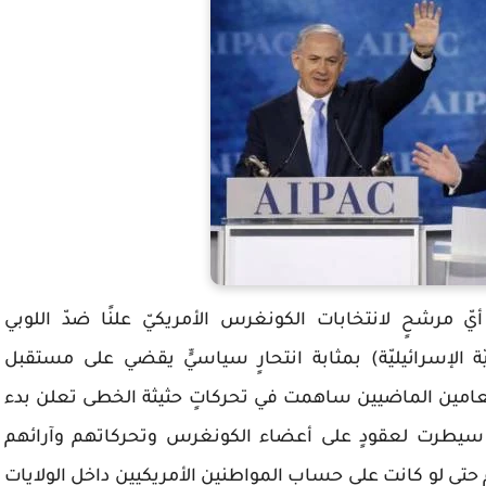
يح أيّ مرشحٍ لانتخابات الكونغرس الأمريكيّ علنًا ضدّ اللوبي
ة الإسرائيليّة) بمثابة انتحارٍ سياسيٍّ يقضي على مستقبل
امين الماضيين ساهمت في تحركاتٍ حثيثة الخطى تعلن بدء
 سيطرت لعقودٍ على أعضاء الكونغرس وتحركاتهم وآرائهم
تى لو كانت على حساب المواطنين الأمريكيين داخل الولايات