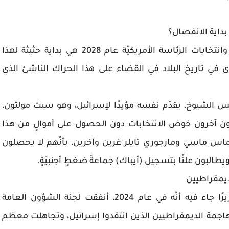
 بداية الانفصال؟
وربّما تكون انتخابات التجديد النصفي في 2026 وانتخابات الرئاسة الأمريكيّة عام 2028 هي بداية حثيثة لهذا
أقوى في تاريخ البلاد في القضاء على هذا الحراك الناشئ الذي
لس الشيوخ، يقدّم نفسه مؤيدًا لإسرائيل، وهو سيث مولتون،
حون آخرون خوض الانتخابات دون الحصول على أموالٍ من هذا
ماس ماسي ومارجوري تايلر غرين وآخرين، بأنّهم لا يحصلون
ويطالبون علنًا بتسجيل (أيباك) جماعةَ ضغطٍ أجنبيّةٍ.
إلى ذلك، نشر موقع (ذا انترسبت) الأمريكيّ تقريرًا جاء فيه أنّه في عام 2024، أنفقت لجنة الشؤون العامة
 لمهاجمة الديمقراطيين الذين انتقدوا إسرائيل، وتجاهلت معظم