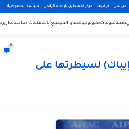
من نحن
أرشيف
مركز فلسطين للإعلام الرقمي
سياسة الخصوصية
ي
صحة
منوعات
تكنولوجيا
قضايا المجتمع
أناقة
ملفات ساخنة
تقارير
خب
0
(إيباك) لسيطرتها على