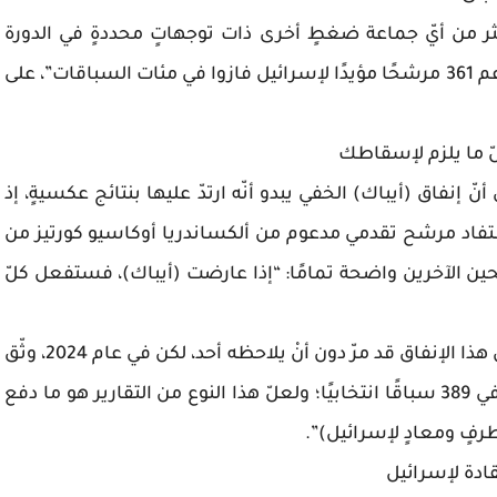
أكثر من أيّ جماعة ضغطٍ أخرى ذات توجهاتٍ محددةٍ في الدورة
الانتخابية السابقة، ونسبت لنفسها الفضل في دعم 361 مرشحًا مؤيدًا لإسرائيل فازوا في مئات السباقات”، على
لّ ما يلزم لإسقاطك
ّ إنفاق (أيباك) الخفي يبدو أنّه ارتدّ عليها بنتائج عكسيةٍ، إذ
تفاد مرشح تقدمي مدعوم من ألكساندريا أوكاسيو كورتيز من
حين الآخرين واضحة تمامًا: “إذا عارضت (أيباك)، فستفعل كلّ
وأردف: “لولا موقع (ذا إنترسبت)، لكان جزء كبير من هذا الإنفاق قد مرّ دون أنْ يلاحظه أحد، لكن في عام 2024، وثّق
الموقع كلّ دولارٍ مرتبطٍ بـ (إيباك) بتفصيلٍ دقيقٍ في 389 سباقًا انتخابيًا؛ ولعلّ هذا النوع من التقارير هو ما دفع
طرفٍ ومعادٍ لإسرائيل)”.
لقادة لإسرائيل