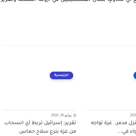
 أيّ مخاوفٍ بشأن الفلسطينيين في أروقة السلطة وتعزيز
الرئيسية
يوليو 30, 2026
 منزل مدمر.. غزة تواجه
تقرير- إسرائيل تربط أي انسحاب
واء في...
من غزة بنزع سلاح حماس