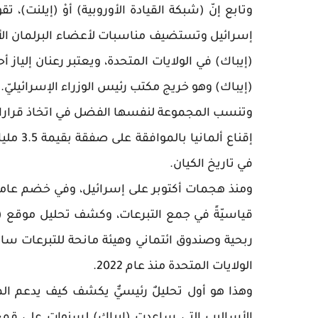
وتابع إنّ (شبكة القيادة الأوروبية) أوْ (إيلنت)، ت
إسرائيل وتستضيف مناسبات لأعضاء البرلمان الأورو
(إيباك) في الولايات المتحدة، ويعتبر رعنان إلي
(إيباك) وهو خريج مكتب رئيس الوزراء الإسرائيليّ.
وتنسب المجموعة لنفسها الفضل في اتخاذ قراراتٍ 
إقناع أ
في تاريخ الكيان.
ومنذ هجمات أكتوبر على إسرائيل، وفي خضم عامين
قياسيّةً في جمع التبرعات، وكشف تحليل موقع (ذا
الولايات المتحدة منذ عام 2022.
وهذا هو أول تحليلٌ رئيسيٌّ يكشف كيف يدعم الم