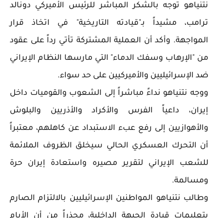
نتنياهو توجه بالشكر المباشر للرئيس الأميركي دونالد
ترامب، مشيداً بـ"قيادته التاريخية" في اتخاذ قرار
المواجهة. وأكد أن العملية المشتركة تأتي رداً على عقود
من "الإرهاب وسفك الدماء" التي مارسها النظام الإيراني
ضد الإسرائيليين والأميركيين على حد سواء.
ووجه نتنياهو نداءً مباشراً إلى الشعوب والقوميات داخل
إيران، داعياً الفرس والأكراد والأذريين والبلوش
والأهوازيين إلى رفع عبء الاستبداد عن كاهلهم، معتبراً
أن التحرك العسكري الحالي سيخلق الظروف الملائمة
للشعب الإيراني لتقرير مصيره واستعادة إيران حرة
ومسالمة.
وطالب نتنياهو المواطنين الإسرائيليين بالالتزام الصارم
بتعليمات قيادة الجبهة الداخلية، محذراً من أن الأيام