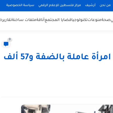
من نحن
أرشيف
مركز فلسطين للإعلام الرقمي
سياسة الخصوصية
ي
صحة
منوعات
تكنولوجيا
قضايا المجتمع
أناقة
ملفات ساخنة
تقارير
خب
0
في يوم المرأة : 150 ألف امرأة عاملة بالضفة و57 ألف