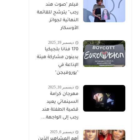
فيلم "صوت هند
رجب" يترشح للقائمة
النهائية لجوائز
الأوسكار
ديسمبر 19, 2025
170 فنانا بلجيكيا
يدينون مشاركة هيئة
الإذاعة في
"يوروفيجن"
ديسمبر 10, 2025
مهرجان كرامة
السينمائي يعيد
قضية الطفلة هند
رجب إلى الواجهة...
ديسمبر 6, 2025
أهم المشاهير الذين