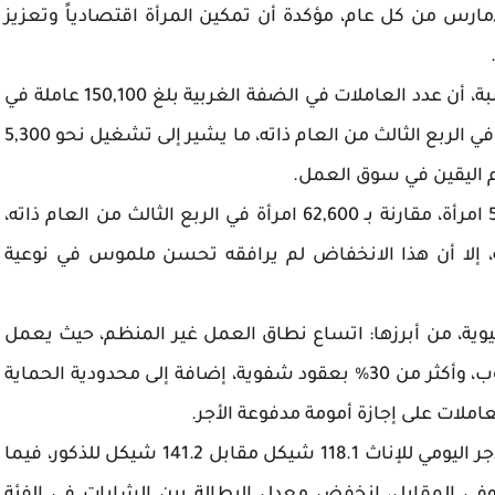
/مارس من كل عام، مؤكدة أن تمكين المرأة اقتصادياً وتعزيز
وأوضحت الوزارة في تقرير صدر عنها بهذه المناسبة، أن عدد العاملات في الضفة الغربية بلغ 150,100 عاملة في
الربع الرابع من عام 2025 مقارنة بـ 144,800 عاملة في الربع الثالث من العام ذاته، ما يشير إلى تشغيل نحو 5,300
دم اليقين في سوق العمل.
كما انخفض عدد العاطلات عن العمل إلى 55,100 امرأة، مقارنة بـ 62,600 امرأة في الربع الثالث من العام ذاته،
طالة بمقدار 3.3 نقطة مئوية، إلا أن هذا الانخفاض لم يرافقه تحسن ملموس في نوعية
بنيوية، من أبرزها: اتساع نطاق العمل غير المنظم، حيث يعمل
نحو 41.5% من العاملين والعاملات دون عقد مكتوب، وأكثر من 30% بعقود شفوية، إضافة إلى محدودية الحماية
كما لا تزال فجوة الأجور قائمة، إذ يبلغ متوسط الأجر اليومي للإناث 118.1 شيكل مقابل 141.2 شيكل للذكور، فيما