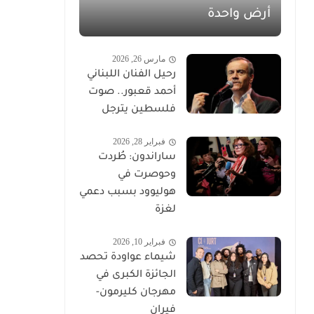
أرض واحدة
مارس 26, 2026
رحيل الفنان اللبناني
أحمد قعبور.. صوت
فلسطين يترجل
فبراير 28, 2026
ساراندون: طُردت
وحوصرت في
هوليوود بسبب دعمي
لغزة
فبراير 10, 2026
شيماء عواودة تحصد
الجائزة الكبرى في
مهرجان كليرمون-
فيران