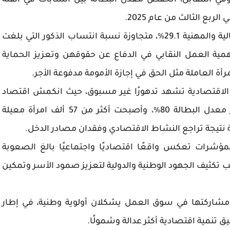
سبة بطالة النساء في المخيمات 38.7%. وفي المقابل، انخفض معدل البطالة بين الشابات في الفئة
كما سجلت نسبة انتساب النساء للنقابات العمالية والمهنية 29.1%، متجاوزة نسبة انتساب الذكور التي بلغت
لأهمية العمل النقابي في الدفاع عن حقوقهن وتعزيز الحماية
ة العاملة مثل الحق في إجازة الأمومة مدفوعة الأجر.
ع الاقتصادية تشهد تدهورًا غير مسبوق، حيث انكمش اقتصاد
القطاع بنسبة 83% خلال عام 2024، فيما تجاوز معدل البطالة 80%، وأصبحت أكثر من 57 ألف امرأة معيلة
يجة تراجع النشاط الاقتصادي وفقدان مصادر الدخل.
ؤشرات تعكس واقعًا اقتصاديًا واجتماعيًا بالغ الصعوبة
ب تكثيف الجهود الوطنية والدولية لتعزيز صمود الأسر وتمكين
 مشاركتها في سوق العمل يشكلان أولوية وطنية، في إطار
ق تنمية اقتصادية أكثر عدالة وشمولًا.