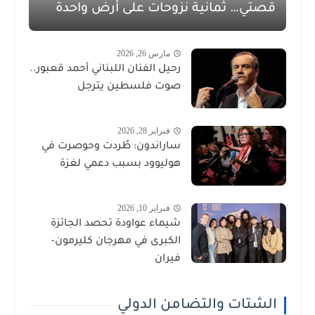
قصتي… ثمانية نزوحات على أرض واحدة
مارس 26, 2026
رحيل الفنان اللبناني أحمد قعبور..
صوت فلسطين يترجل
فبراير 28, 2026
ساراندون: طُردت وحوصرت في
هوليوود بسبب دعمي لغزة
فبراير 10, 2026
شيماء عواودة تحصد الجائزة
الكبرى في مهرجان كليرمون-
فيران
الشتات والتضامن الدولي