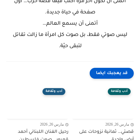
أتمنى أن تكون آخر مرة أكتب فيها قصة حرب… أول
صفحة في حياة جديدة.
أتمنى أن يسمع العالم…
ليس صوتي فقط، بل صوت كل امرأة ما زالت تقاتل
لتبقى حيّة.
قد يعجبك ايضا
أدب وثقافة
أدب وثقافة
مارس 26, 2026
مارس 26, 2026
قصتي… ثمانية نزوحات على
رحيل الفنان اللبناني أحمد
أرض واحدة
قعبور.. صوت فلسطين