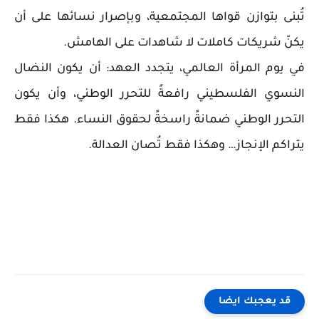
تُبنى بتوازن قواها المجتمعية، وبإصرار نسائها على أن
يكنّ شريكات كاملات لا شاهدات على الهامش.
في يوم المرأة العالمي، يتجدد العهد: أن يكون النضال
النسوي الفلسطيني رافعةً للتحرر الوطني، وأن يكون
التحرر الوطني ضمانةً راسخةً لحقوق النساء. هكذا فقط
يتراكم الإنجاز… وهكذا فقط تُصان العدالة.
قد يعجبك ايضا