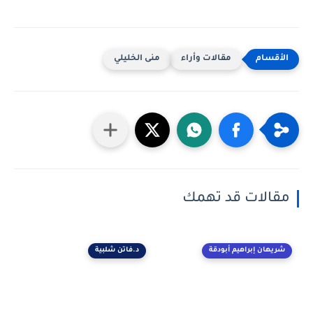
مقالات وأراء
منى الخليلي
مقالات قد تهمك
شريهان إبراهيم أبودقة
د.فاتن شلبية