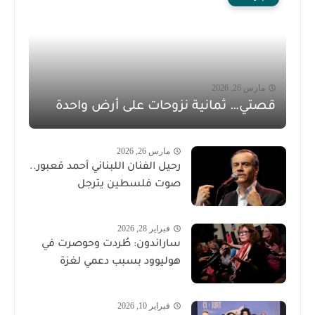
مارس 26, 2026
قصتي… ثمانية نزوحات على أرض واحدة
مارس 26, 2026
رحيل الفنان اللبناني أحمد قعبور..
صوت فلسطين يترجل
فبراير 28, 2026
ساراندون: طُردت وحوصرت في
هوليوود بسبب دعمي لغزة
فبراير 10, 2026