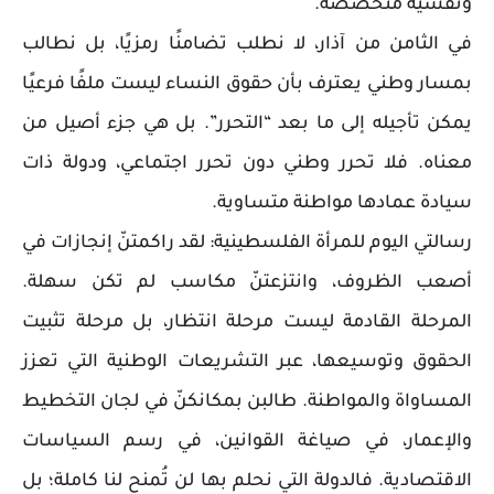
ونفسية متخصصة.
في الثامن من آذار، لا نطلب تضامنًا رمزيًا، بل نطالب
بمسار وطني يعترف بأن حقوق النساء ليست ملفًا فرعيًا
يمكن تأجيله إلى ما بعد “التحرر”. بل هي جزء أصيل من
معناه. فلا تحرر وطني دون تحرر اجتماعي، ودولة ذات
سيادة عمادها مواطنة متساوية.
رسالتي اليوم للمرأة الفلسطينية: لقد راكمتنّ إنجازات في
أصعب الظروف، وانتزعتنّ مكاسب لم تكن سهلة.
المرحلة القادمة ليست مرحلة انتظار، بل مرحلة تثبيت
الحقوق وتوسيعها، عبر التشريعات الوطنية التي تعزز
المساواة والمواطنة. طالبن بمكانكنّ في لجان التخطيط
والإعمار، في صياغة القوانين، في رسم السياسات
الاقتصادية. فالدولة التي نحلم بها لن تُمنح لنا كاملة؛ بل