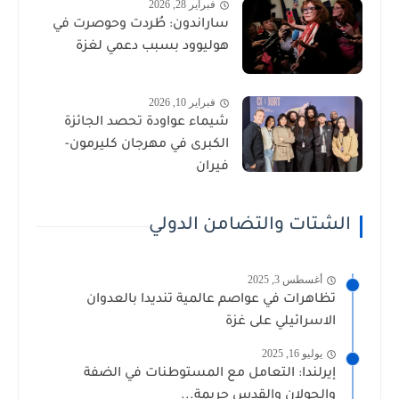
فبراير 28, 2026
ساراندون: طُردت وحوصرت في
هوليوود بسبب دعمي لغزة
فبراير 10, 2026
شيماء عواودة تحصد الجائزة
الكبرى في مهرجان كليرمون-
فيران
الشتات والتضامن الدولي
أغسطس 3, 2025
تظاهرات في عواصم عالمية تنديدا بالعدوان
الاسرائيلي على غزة
يوليو 16, 2025
إيرلندا: التعامل مع المستوطنات في الضفة
والجولان والقدس جريمة...