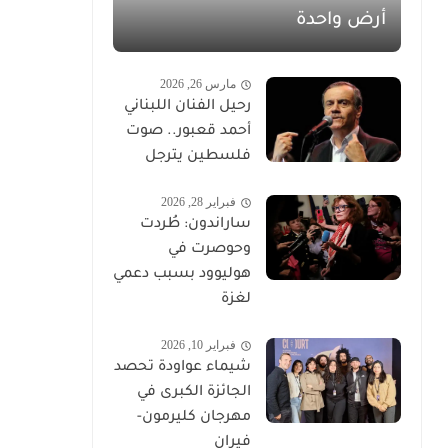
أرض واحدة
مارس 26, 2026
رحيل الفنان اللبناني
أحمد قعبور.. صوت
فلسطين يترجل
فبراير 28, 2026
ساراندون: طُردت
وحوصرت في
هوليوود بسبب دعمي
لغزة
فبراير 10, 2026
شيماء عواودة تحصد
الجائزة الكبرى في
مهرجان كليرمون-
فيران