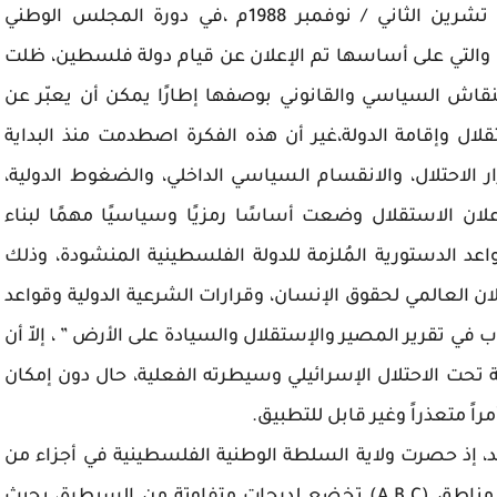
منذ إعلان وثيقة الاستقلال الفلسطينية في 15 تشرين الثاني / نوفمبر 1988م ،في دورة المجلس الوطني
 والتي على أساسها تم الإعلان عن قيام دولة فلسطين، ظلت
قاش السياسي والقانوني بوصفها إطارًا يمكن أن يعبّر عن
ل وإقامة الدولة،غير أن هذه الفكرة اصطدمت منذ البداية
الاحتلال، والانقسام السياسي الداخلي، والضغوط الدولية،
علان الاستقلال وضعت أساسًا رمزيًا وسياسيًا مهمًا لبناء
د الدستورية المُلزمة للدولة الفلسطينية المنشودة، وذلك
علان العالمي لحقوق الإنسان، وقرارات الشرعية الدولية وقواعد
في تقرير المصير والإستقلال والسيادة على الأرض ” ، إلاّ أن
تحت الاحتلال الإسرائيلي وسيطرته الفعلية، حال دون إمكان
راً متعذراً وغير قابل للتطبيق.
، إذ حصرت ولاية السلطة الوطنية الفلسطينية في أجزاء من