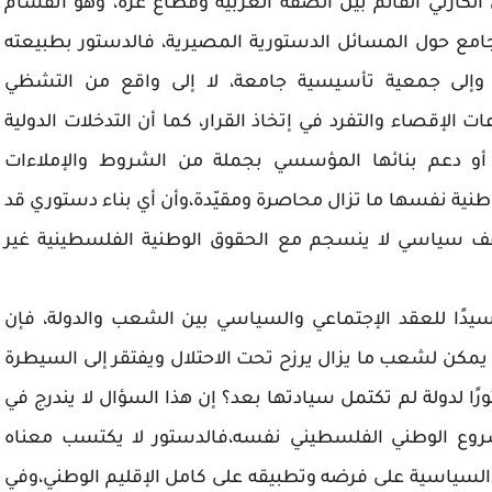
لكارثي القائم بين الضفة الغربية وقطاع غزة، وهو انقسام
جامع حول المسائل الدستورية المصيرية، فالدستور بطبيعته
وإلى جمعية تأسيسية جامعة، لا إلى واقع من التشظي
إقصاء والتفرد في إتخاذ القرار، كما أن التدخلات الدولية
ة أو دعم بنائها المؤسسي بجملة من الشروط والإملاءات
لوطنية نفسها ما تزال محاصرة ومقيّدة،وأن أي بناء دستوري قد
ف سياسي لا ينسجم مع الحقوق الوطنية الفلسطينية غير
جسيدًا للعقد الإجتماعي والسياسي بين الشعب والدولة، فإن
يمكن لشعب ما يزال يرزح تحت الاحتلال ويفتقر إلى السيطرة
ًا لدولة لم تكتمل سيادتها بعد؟ إن هذا السؤال لا يندرج في
روع الوطني الفلسطيني نفسه،فالدستور لا يكتسب معناه
لسياسية على فرضه وتطبيقه على كامل الإقليم الوطني،وفي