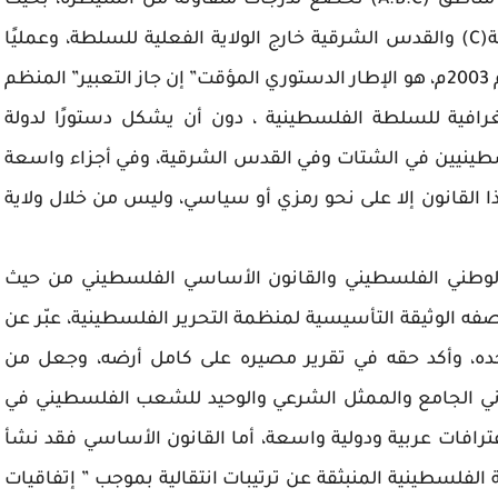
الضفة الغربية وقطاع غزة، وقسمت الأرض إلى مناطق (A.B.C) تخضع لدرجات متفاوتة من السيطرة، بحيث
بقيت مناطق واسعة، لا سيّما المناطق المصنفة(C) والقدس الشرقية خارج الولاية الفعلية للسلطة، وعمليًا
أصبح القانون الأساسي الفلسطيني المعدل لعام 2003م، هو الإطار الدستوري المؤقت” إن جاز التعبير” المنظم
رافية للسلطة الفلسطينية ، دون أن يشكل دستورًا لدولة
سطينيين في الشتات وفي القدس الشرقية، وفي أجزاء واسعة
 القانون إلا على نحو رمزي أو سياسي، وليس من خلال ولاية
ق الوطني الفلسطيني والقانون الأساسي الفلسطيني من حيث
صفه الوثيقة التأسيسية لمنظمة التحرير الفلسطينية، عبّر عن
ه، وأكد حقه في تقرير مصيره على كامل أرضه، وجعل من
وني الجامع والممثل الشرعي والوحيد للشعب الفلسطيني في
ترافات عربية ودولية واسعة، أما القانون الأساسي فقد نشأ
فلسطينية المنبثقة عن ترتيبات انتقالية بموجب ” إتفاقيات