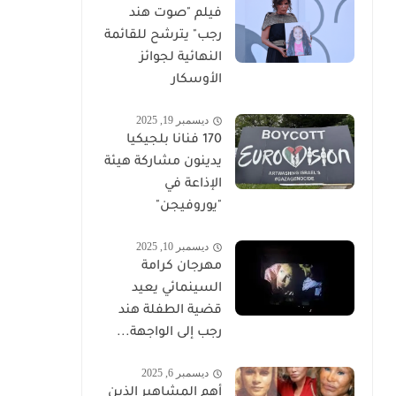
فيلم "صوت هند
رجب" يترشح للقائمة
النهائية لجوائز
الأوسكار
ديسمبر 19, 2025
170 فنانا بلجيكيا
يدينون مشاركة هيئة
الإذاعة في
"يوروفيجن"
ديسمبر 10, 2025
مهرجان كرامة
السينمائي يعيد
قضية الطفلة هند
رجب إلى الواجهة...
ديسمبر 6, 2025
أهم المشاهير الذين