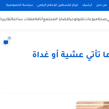
من نحن
أرشيف
مركز فلسطين للإعلام الرقمي
سياسة الخصوصية
ي
صحة
منوعات
تكنولوجيا
قضايا المجتمع
أناقة
ملفات ساخنة
تقارير
خب
0
ما تأتي عشية أو غداة