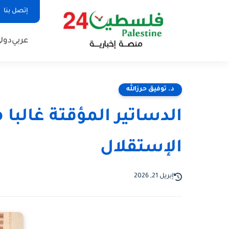
إتصل بنا
عربي
دول
د. توفيق حرزالله
الدساتير المؤقتة غالبا 
الإستقلال
إبريل 21, 2026