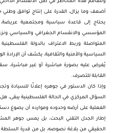
وتتفاقم هذه المخاطر في ظل الانقسام الداخلي ا
أضعف وما يزال، القدرة على إنتاج توافق وطني 
يحتاج إلى قاعدة سياسية ومجتمعية عريضة، 
المؤسسي والانقسام الجغرافي والسياسي ونزعات ال
المتواصلة وربط الاعتراف بالدولة الفلسطيني
السياسية والأمنية والثقافية، يكشف أن الإرادة ا
يُفرض عليه بصورة مباشرة أو غير مباشرة، سق
القابلة للتصرف.
وإذا كان الدستور في جوهره إعلانًا للسيادة وت
السؤال المركزي في الحالة الفلسطينية يبقى، هل 
الفعلية على أرضه وحدوده وموارده أن يصوغ دستور
إطار الجدل التقني البحت، بل يمس جوهر المش
الحقيقي من بلاغة نصوصه، بل من قدرة السلطة ا