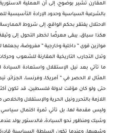
المقارن تشير بوضوح، إلى أن العملية الدستورية
بالشرعية السياسية وحدود الإرادة التأسيسية لل
الاحتلال يفتقر بحكم الواقع، إلى شروط الممارسة
هكذا سياق، يبقى معرضًا لخطر التحول إلى وثيقة
موازين قوى ” داخلية وخارجية ” مفروضة، يجعلها لا تعب
وتدل التجارب التاريخية المقارنة للشعوب وحركات ا
ما تأتي بعد نيل الإستقلال واستعادة السيادة 
المثال لا الحصر في ” أمريكا، وفرنسا، الجزائر، تي
حتى ولو كان مؤقت لدولة فلسطين، قد تكون أكثر 
اللازمة بالتحرر ونيل الحرية والإستقلال والخلاص 
وليس مقدمة لها، بل تأتي ثمرة اكتمال سياسي و
وشيك ومنظور نحو السيادة، فالدستور يولد عندما 
وشعبها، وعندما تكون السلطة السياسية قادرة