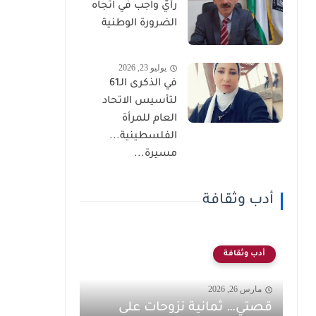
رأيٌ واجب في اتجاه
الضرورة الوطنية
يوليو 23, 2026
في الذكرى الـ61
لتأسيس الاتحاد
العام للمرأة
الفلسطينية...
مسيرة...
أدب وثقافة
أدب وثقافة
مارس 26, 2026
قصتي… ثمانية نزوحات على