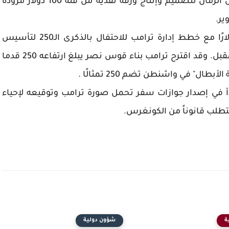
وقال فيليكس إن الأمر استغرق أكثر من عقد من الزمان لتصميم وإنتاج ورقة نقدية من فئة 100 دولار مزودة
ير.
يتزامن مشروع إصدار ورقة نقدية منفئة 250 دولارًا مع خطط إدارة ترامب للاحتفال بالذكرى الـ250 لتأسيس
الولايات المتحدة الأمريكية بدءًا من شهر يوليو المقبل. وقد اقترح ترامب بناء قوس نصر يبلغ ارتفاعه 250 قدما
ال" في واشنطن تضم 250 تمثالًا .
دأ في إصدار جوازات سفر تحمل صورة ترامب وتوقيعه لإحياء
تتطلب قانوناً من الكونغرس.
ة
شؤون دولية