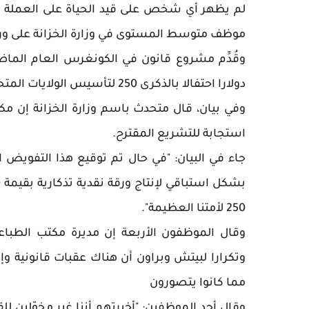
موظف متوسط المستوى في وزارة الخزانة على ورقة نقدي
دولارا احتفالا بالذكرى 250 لتأسيس الولايات المتحدة، إلا أنه لم يُقرّ.
وفي بيان، قال متحدث باسم وزارة الخزانة إن مكت
استجابة للتشريع المقترح.
جاء في البيان: "في حال تم توقيع هذا التفويض 
250 لأمتنا العظيمة".
وقال الموظفون الأربعة إن مديرة مكتب الطباعة
وتكرارا لبيتش وبراون أن هناك عقبات قانونية وإ
مما كانوا يتصورون
وقال أحد الموظفين: "أخبرتهم أننا غير مخوّلين لل