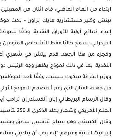
ابتداء من العام الماضي، قام اثنان من المعينين ا
بيتش وكبير مستشاريه مايك براون - بحث موظف
إعداد نماذج أولية للأوراق النقدية، وفقًا للمو
الفيدرالي يسمح حاليًا فقط للأشخاص المتوفين با
وكجزء من هذا الجهد، قدم بيتش في شهري أ
ووزير الخزانة سكوت بيسنت، وفقًا لأحد الموظف
من جهته، الفنان الذي زعم أنه صمم النموذج الأو
وقال الرسام البريطاني إيان ألكسندر إن ترامب أي
العلم الأمريكي وشعار يخلد الذكرى الـ 250 لتأسيس الأمة.
وقال ألكسندر، وهو سباح تنافسي سابق ومنسق
إليزابيث الثانية وغيرهم: "إنه يحب أن يناديني بفنا