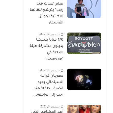
فيلم "صوت هند
رجب" يترشح للقائمة
النهائية لجوائز
الأوسكار
ديسمبر 19, 2025
170 فنانا بلجيكيا
يدينون مشاركة هيئة
الإذاعة في
"يوروفيجن"
ديسمبر 10, 2025
مهرجان كرامة
السينمائي يعيد
قضية الطفلة هند
رجب إلى الواجهة...
ديسمبر 6, 2025
أهم المشاهير الذين