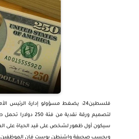
فلسطين24: يضغط مسؤولو إدارة الرئيس
لتصميم ورقة نقدية م
سيكون أول ظهور لشخص على قيد الحياة على العملة الأم
وبحسب صحيفة واشنطن بوست فإن الموظفين ك