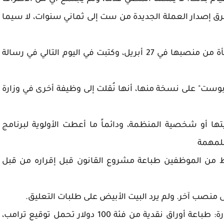
تغرق إصدار العملة الجديدة من ست إلى ثماني سنوات، لا سيما
وقالت سوليمين إن إدارة وزارة الخزانة نقلتها فجأة من منصبها في 27 أبريل، وكتبت في اليوم التالي في رسالة
وست" على نسخة منها، أنها نُقلت إلى وظيفة أخرى في وزارة
ا أو شخصية المنظمة، ودائماً ما أعطت الأولوية لبرنامج
 للمهمة
قط من الموظفين طباعة مشروع القانون قبل إقراره من قبل
 منصب آخر. ولم يرد البيت الأبيض على طلبات التعليق.
وافقت سوليمين وفريقها على طلب آخر من الإدارة: طباعة أوراق نقدية من فئة 100 دولار تحمل توقيع ترامب،