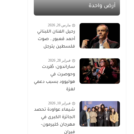
أرض واحدة
مارس 26, 2026
رحيل الفنان اللبناني
أحمد قعبور.. صوت
فلسطين يترجل
فبراير 28, 2026
ساراندون: طُردت
وحوصرت في
هوليوود بسبب دعمي
لغزة
فبراير 10, 2026
شيماء عواودة تحصد
الجائزة الكبرى في
مهرجان كليرمون-
فيران