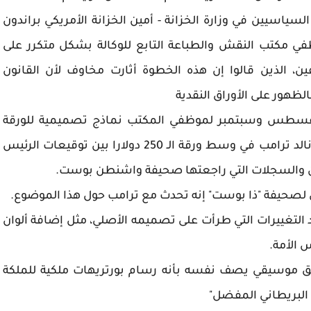
لسياسيين في وزارة الخزانة - أمين الخزانة الأمريكي براندون
ي مكتب النقش والطباعة التابع للوكالة بشكل متكرر على
ظفين، الذين قالوا إن هذه الخطوة أثارت مخاوف لأن القانون
لظهور على الأوراق النقدية
غسطس وسبتمبر لموظفي المكتب نماذج تصميمية للورقة
النقدية، بما في ذلك نموذج يظهر وجه الرئيس دونالد ترامب في وسط ورقة الـ 250 دولارا بين توقيعات الرئيس
ين والسجلات التي راجعتها صحيفة واشنطن بوست.
لي لصحيفة "ذا بوست" إنه تحدث مع ترامب حول هذا الموضوع.
د التغييرات التي طرأت على تصميمه الأصلي، مثل إضافة ألوان
 موسيقي يصف نفسه بأنه رسام بورتريهات ملكية للملكة
نه البريطاني المفضل"