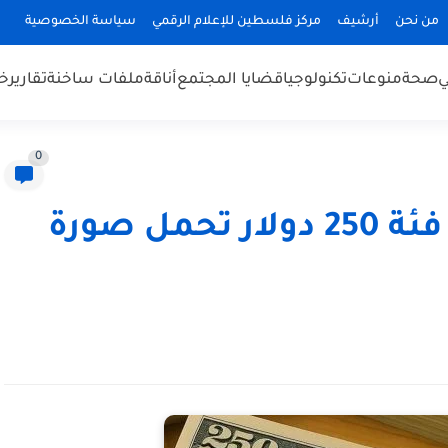
من نحن
أرشيف
مركز فلسطين للإعلام الرقمي
سياسة الخصوصية
ي
صحة
منوعات
تكنولوجيا
قضايا المجتمع
أناقة
ملفات ساخنة
تقارير
خب
0
الترويج لورقة نقدية من فئة 250 دولار تحمل صورة