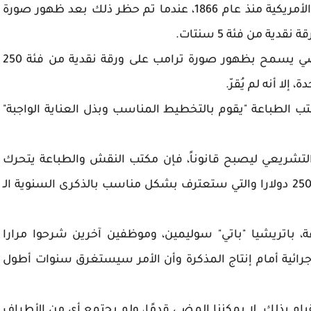
لم يظهر أي شخص على قيد الحياة على العملة الأمريكية منذ عام 1866، عندما تم حظر ذلك بعد ظهور صورة
ة من فئة 5 سنتات.
وقُدِّم مشروع قانون في الكونغرس العام الماضي يسمح بظهور صورة ترامب على ورقة نقدية من فئة 250
ب الطباعة "يقوم بالتخطيط المناسب وبذل العناية الواجبة"
التشريعي ليصبح قانوناً، فإن مكتب النقش والطباعة يتحرك
بشكل استباقي لإنتاج ورقة نقدية تذكارية بقيمة 250 دولارا والتي ستعترف بشكل مناسب بالذكرى السنوية الـ
، باتريشيا "باتي" سوليمين، وموظفين آخرين شرحوا مرارا
جرائية أمام إنتاج المذكرة وأن الأمر سيستغرق سنوات أطول
قيام بذلك. لا يمكننا المضي قدمًا، ولم يجتمع أي من الأطراف