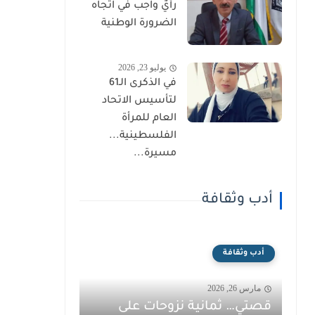
رأيٌ واجب في اتجاه
الضرورة الوطنية
يوليو 23, 2026
في الذكرى الـ61
لتأسيس الاتحاد
العام للمرأة
الفلسطينية...
مسيرة...
أدب وثقافة
أدب وثقافة
مارس 26, 2026
قصتي… ثمانية نزوحات على