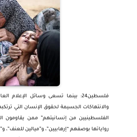
فلسطين24: بينما تسعى وسائل الإعلام 
والانتهاكات الجسيمة لحقوق الإنسان التي ترتكبها
الفلسطينيين من إنسانيتهم” ممن يقاومون ال
رواياتها بوصفهم “إرهابيين”، و”ميالين للعنف”، و