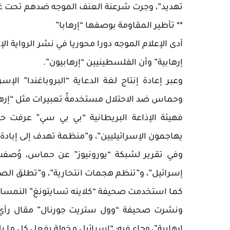
تهديد”، وجرت شرعنة العنف الموجه ضدهم تحت غ
** تأطير المقاومة بوصفها “إرهابا”
أدى الإعلام الموجه دورا محوريا في نشر الرواية ا
إرهابية” وأن الفلسطينيين “إرهابيون”.
وعبر إعادة إنتاج لغة الدعاية “البروباغندا” الإ
وحماس ضد الاحتلال مستخدمةً تعبيرات مثل “إرها
فهيئة الإذاعة البريطانية “بي بي سي” عرفت 
يهاجمون الإسرائيليين”، و”منظمة تهدف إلى إبادة ا
وفي تقرير لشبكة “يورونيوز” عن حماس، وُصفت ال
إسرائيل”، و”تنظم هجمات انتحارية”، و”تطلق الصو
كما استخدمت صحيفة “كلاينه تسايتونغ” النمساوية
ونشرت صحيفة “وول ستريت جورنال” مقال رأي يدع
إرهابية”، وجاء فيه: “إسرائيل مخولة بفعل كل ما يل