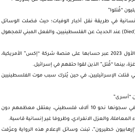
يون “قُتلوا”
الإنسانية في طريقة نقل أخبار الوفيات؛ حيث فضلت الوسائل
الإعلامية استخدام الفعل المبني للمعلوم “مات” (Died) عند الحديث عن الفلسطينيين، والفعل المبني للمجهول
وفي منشور لـ”بي بي سي” في 9 أكتوبر/ تشرين الأول 2023 عبر حسابها على منصة شركة “إكس” الأمريكية،
، بينما “قُتل” الذين لقوا حتفهم في إسرائيل.
لتي قتلت الإسرائيليين، في حين يُترك سبب موت الفلسطينيين
ن “أسرى”
وفقا لمنظمات حقوق الإنسان، تحتجز إسرائيل في سجونها نحو 10 آلاف فلسطيني، يعتقل معظمهم دون
المعاملة، والعزل الانفرادي، وظروفا غير إنسانية قاسية.
إرهابيون خطيرون”، تبنت وسائل الإعلام هذه الرواية وعرّفت