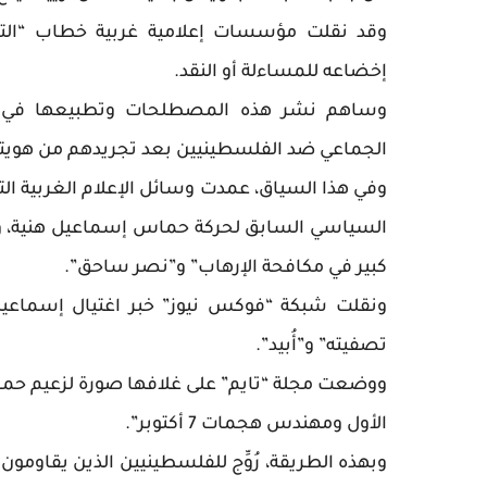
وقد نقلت مؤسسات إعلامية غربية خطاب “التجر
إخضاعه للمساءلة أو النقد.
وساهم نشر هذه المصطلحات وتطبيعها في تهيئ
الجماعي ضد الفلسطينيين بعد تجريدهم من هويته
وفي هذا السياق، عمدت وسائل الإعلام الغربية ال
السياسي السابق لحركة حماس إسماعيل هنية، واغت
كبير في مكافحة الإرهاب” و”نصر ساحق”.
ونقلت شبكة “فوكس نيوز” خبر اغتيال إسماعيل 
تصفيته” و”أُبيد”.
الأول ومهندس هجمات 7 أكتوبر”.
وبهذه الطريقة، رُوِّج للفلسطينيين الذين يقاوم