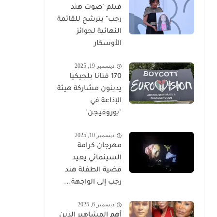
فيلم "صوت هند
رجب" يترشح للقائمة
النهائية لجوائز
الأوسكار
ديسمبر 19, 2025
170 فنانا بلجيكيا
يدينون مشاركة هيئة
الإذاعة في
"يوروفيجن"
ديسمبر 10, 2025
مهرجان كرامة
السينمائي يعيد
قضية الطفلة هند
رجب إلى الواجهة...
ديسمبر 6, 2025
أهم المشاهير الذين