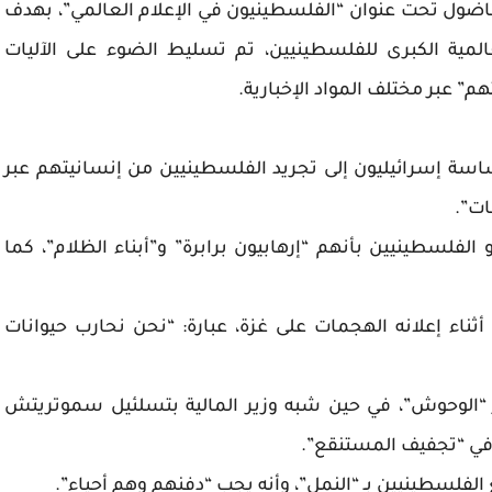
لأناضول تحت عنوان “الفلسطينيون في الإعلام العالمي”، بهدف
مية الكبرى للفلسطينيين، تم تسليط الضوء على الآليات
” عبر مختلف المواد الإخبارية.
7 أكتوبر/ تشرين الأول 2023، لجأ ساسة إسرائيليون إلى تجريد الفلسطينيين من إنسانيتهم عبر
ات”.
 الفلسطينيين بأنهم “إرهابيون برابرة” و”أبناء الظلام”، كما
ثناء إعلانه الهجمات على غزة، عبارة: “نحن نحارب حيوانات
ير “الوحوش”، في حين شبه وزير المالية بتسلئيل سموتريتش
 في “تجفيف المستنقع”.
الفلسطينيين بـ “النمل”، وأنه يجب “دفنهم وهم أحياء”.