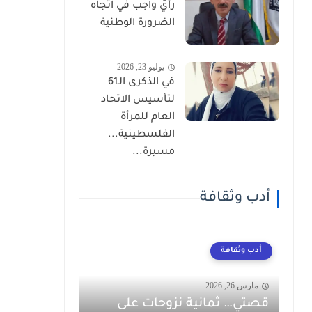
رأيٌ واجب في اتجاه
الضرورة الوطنية
يوليو 23, 2026
في الذكرى الـ61
لتأسيس الاتحاد
العام للمرأة
الفلسطينية...
مسيرة...
أدب وثقافة
أدب وثقافة
مارس 26, 2026
قصتي… ثمانية نزوحات على