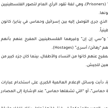
الأسرى الفلسطينيين بأنهم “سجناء/ محكومون” (Prisoners)، وهي لغة تقود الرأي العام لتصور الفلسطينيين
نها.
الذي جرى التوصل إليه بين إسرائيل وحماس في يناير/ كانون
و”سي إن إن” وغيرهما الفلسطينيين المفرج عنهم بأنهم
ئن/ أسرى” (Hostages).
رج عنهم كانوا من النساء والأطفال، بينما كان جزء كبير من
ابعين للجيش.
، دأبت وسائل الإعلام العالمية الكبرى على استخدام عبارات
 حماس”، أو “التي تشغلها حماس” عند الإشارة إلى المصادر