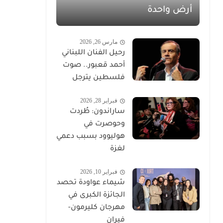
أرض واحدة
مارس 26, 2026
رحيل الفنان اللبناني
أحمد قعبور.. صوت
فلسطين يترجل
فبراير 28, 2026
ساراندون: طُردت
وحوصرت في
هوليوود بسبب دعمي
لغزة
فبراير 10, 2026
شيماء عواودة تحصد
الجائزة الكبرى في
مهرجان كليرمون-
فيران