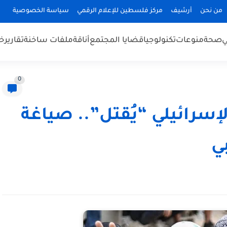
من نحن
أرشيف
مركز فلسطين للإعلام الرقمي
سياسة الخصوصية
ي
صحة
منوعات
تكنولوجيا
قضايا المجتمع
أناقة
ملفات ساخنة
تقارير
خب
0
سرائيلي “يُقتل”.. صياغة
بي