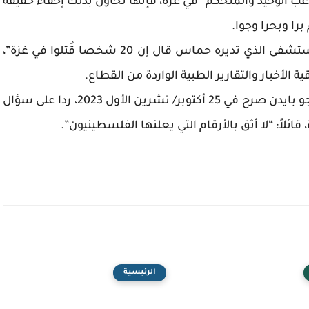
عب الوحيد والمتحكم” في غزة، فإنها تحاول بذلك إخفاء حقيقة
را وبحرا وجوا.
فعلى سبيل المثال، إن استخدام عبارة مثل “المستشفى الذي تديره حماس قال إن 20 شخصا قُتلوا في غزة”،
لأخبار والتقارير الطبية الواردة من القطاع.
وفي سياق متصل، كان الرئيس الأمريكي السابق جو بايدن صرح في 25 أكتوبر/ تشرين الأول 2023، ردا على سؤال
ائلاً: “لا أثق بالأرقام التي يعلنها الفلسطينيون”.
الرئيسية