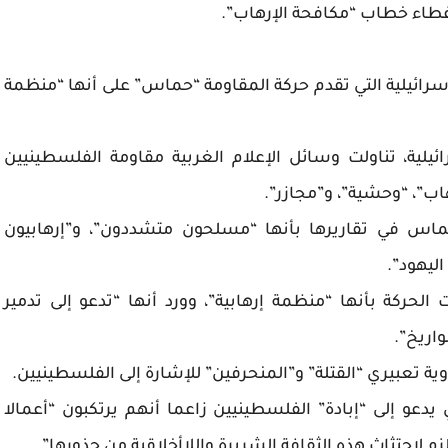
طاء خطاب “مكافحة الإرهاب”.
لإسرائيلية التي تقدم حركة المقاومة “حماس” على أنها “منظمة
سرائيلية، تناولت وسائل الإعلام الغربية مقاومة الفلسطينيين
ب”، “وحشية”، و”مجازر”.
حماس في تقاريرها بأنها “مسلحون متشددون”، و”إرهابيون
ليهود”.
حركة بأنها “منظمة إرهابية”، وورد أنها “تدعو إلى تدمير
اريخ”.
 تعبيري “القتلة” و”المنحرفين” للإشارة إلى الفلسطينيين.
و إلى “إبادة” الفلسطينيين زاعما أنهم يرتكبون “أعمالا
زم لاجتثاث هذه الثقافة الشريرة واللاأخلاقية من جذورها”.