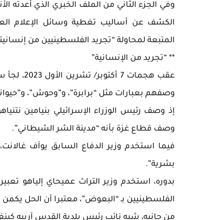
وفي الجزء الثاني من الملف الخبري الذي أعدته ا
الكشف عن أساليب تغطية وسائل الإعلام العال
المتبعة لمحاولة “تجريد الفلسطينيين من إنسانيتهم
** “تجريد من الإنسانية”
عقب هجمات 
وصفهم بعبارات مثل “برابرة”، و”وحوش”، و”حيوان
إذ وصف رئيس الوزراء الإسرائيلي بنيامين نتنياهو
وصف قطاع غزة بأنه “مدينة الشر الشيطاني”.
فيما استخدم وزير الدفاع السابق يوآف غالانت، أ
بشرية”.
بدوره، استخدم وزير التراث عميحاي إلياهو تعب
الفلسطينيين بـ “البعوض”، معتبرا أن الحل يكمن
من جانبه، شبه نائب رئيس بلدية القدس آرييه كينغ 