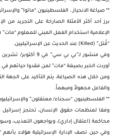
** صياغة الانحياز.. الفلسطينيون “ماتوا” والإسرائيل
برز أحد أكثر الأمثلة الصارخة على التجريد من 
“قُتل” (Killed) عند الحديث عن الإسرائيليين.
أوردت الخبر بصيغة “مات” لمن فقدوا حياتهم في غزة
ومن خلال هذه الصياغة، يتم التأكيد على الجهة ا
والفاعل مجهولاً ومبهماً.
** الفلسطينيون “سجناء/ معتقلون” والإسرائيليو
محاكمة (اعتقال إداري)، ويواجهون التعذيب، وسوء 
وفي حين تصف الإدارة الإسرائيلية هؤلاء بأنهم “