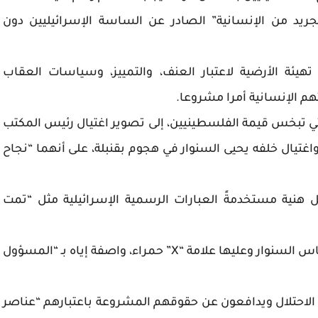
يد من الإنسانية” الصادر عن الساسة الإسرائيليين دون
ة الأرضية لاعتبار العنف، والتمييز، وسياسات العقاب
م الإنسانية أمرا مشروعا.
تي تبخس قيمة الفلسطينيين، إلى تصوير اغتيال رئيس المكتب
يال خلفه يحيى السنوار في هجوم بقنبلة، على أنهما “نجاح
هنية مستخدمةً العبارات الرسمية الإسرائيلية مثل “تمت
ووضعت مجلة “تايم” على غلافها صورة لزعيم حماس السنوار وعليها علامة “X” حمراء، واصفة إياه بـ “المسؤول
ون الاحتلال ويدافعون عن حقوقهم المشروعة باعتبارهم “عناصر