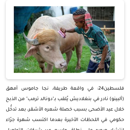
فلسطين24: في واقعة طريفة، نجا جاموس أمهق
(ألبينو) نادر في بنغلاديش يُلقب بـ"دونالد ترمب" من الذبح
خلال عيد الأضحى بسبب خصلة شعره الأشقر، بعد تدخُّل
حكومي في اللحظات الأخيرة بعدما اكتسب شهرة جرّاء