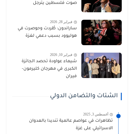
صوت فلسطين يترجل
فبراير 28, 2026
ساراندون: طُردت وحوصرت في
هوليوود بسبب دعمي لغزة
فبراير 10, 2026
شيماء عواودة تحصد الجائزة
الكبرى في مهرجان كليرمون-
فيران
الشتات والتضامن الدولي
أغسطس 3, 2025
تظاهرات في عواصم عالمية تنديدا بالعدوان
الاسرائيلي على غزة