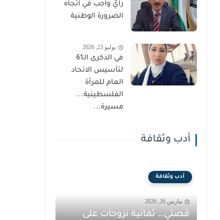
رأيٌ واجب في اتجاه
الضرورة الوطنية
يوليو 23, 2026
في الذكرى الـ61
لتأسيس الاتحاد
العام للمرأة
الفلسطينية...
مسيرة...
أدب وثقافة
أدب وثقافة
مارس 26, 2026
قصتي… ثمانية نزوحات على