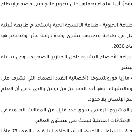
 مؤخرًا أن العلماء يعملون على تطوير علاج جيني مصمم لإبطاء
طباعة الحيوية - طباعة الأنسجة الحية باستخدام طابعة ثلاثية
لفعل في طباعة غضروف بشري وغدة درقية لفأر، وهدفهم هو
20.
 - زراعة الأعضاء البشرية داخل الخنازير الصغيرة - وهي سلالة
لبشر.
 ماريا فورونتسوفا (أخصائية الغدد الصماء التي تشرف على
 كوفالتشوك ، وهو أحد المقربين من بوتين والذي يدعي أن العلم
م الإنسان بلا حدود.
 المشروع الروسي سوى عدد قليل من المقالات العلمية في
ول الإمكانات العملية للبحث على مستوى العالم.
على الرغم من محاولات بوتين إظهار قوته وصحته في السنوات الأخيرة، إلا أن الحاكم البالغ من العمر 73 عامًا