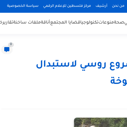
من نحن
أرشيف
مركز فلسطين للإعلام الرقمي
سياسة الخصوصية
ي
صحة
منوعات
تكنولوجيا
قضايا المجتمع
أناقة
ملفات ساخنة
تقارير
خب
0
شروع روسي لاستبدال
وخة