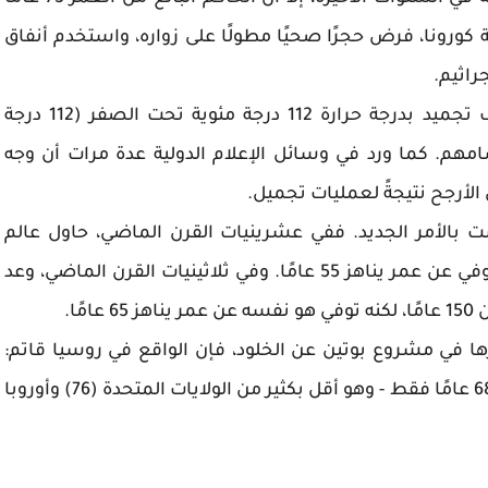
ورونا، فرض حجرًا صحيًا مطولًا على زواره، واستخدم أنفاق
راثيم.
سبق أن أوصى بوتين القادة الأجانب بدخول غرف تجميد بدرجة حرارة 112 درجة مئوية تحت الصفر (112 درجة
هم. كما ورد في وسائل الإعلام الدولية عدة مرات أن وجه
 الأرجح نتيجةً لعمليات تجميل.
 بالأمر الجديد. ففي عشرينيات القرن الماضي، حاول عالم
سوفيتي تجديد شبابه عن طريق نقل الدم، لكنه توفي عن عمر يناهز 55 عامًا. وفي ثلاثينيات القرن الماضي، وعد
ًا.
رها في مشروع بوتين عن الخلود، فإن الواقع في روسيا قاتم:
يبلغ متوسط العمر المتوقع للرجل الروسي حاليًا 68 عامًا فقط - وهو أقل بكثير من الولايات المتحدة (76) وأوروبا