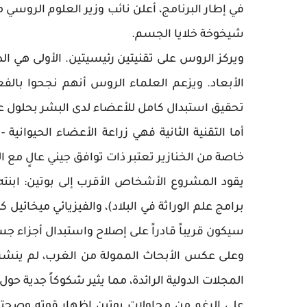
في إطار البرنامج، أعلن نائب وزير العلوم الروسي
شيخوخة خلايا الجسم.
ويركز الروس على تقنيتين رئيسيتين. الأولى هي ال
الأبعاد. ويزعم العلماء الروس أنهم نجحوا با
تحقيق استبدال كامل للأعضاء لدى البشر بحلول عام 30
أما التقنية الثانية فهي زراعة الأعضاء الحيوانية
خاصة من الخنازير تعتبر ذات توافق جيني عالٍ مع ا
يقود المشروع الأشخاص الأقرب إلى بوتين: ابنته
برامج علم الوراثة في البلاد)، والفيزيائي ميخائيل
سيكون قريباً قادراً على إصلاح واستبدال أجزاء جس
وعلى عكس الأبحاث الممولة من الغرب، لم ينشر
المجلات الدولية الرائدة، مما يثير شكوكاً جدية ح