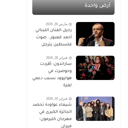
أرض واحدة
مارس 26, 2026
رحيل الفنان اللبناني
أحمد قعبور.. صوت
فلسطين يترجل
فبراير 28, 2026
ساراندون: طُردت
وحوصرت في
هوليوود بسبب دعمي
لغزة
فبراير 10, 2026
شيماء عواودة تحصد
الجائزة الكبرى في
مهرجان كليرمون-
فيران