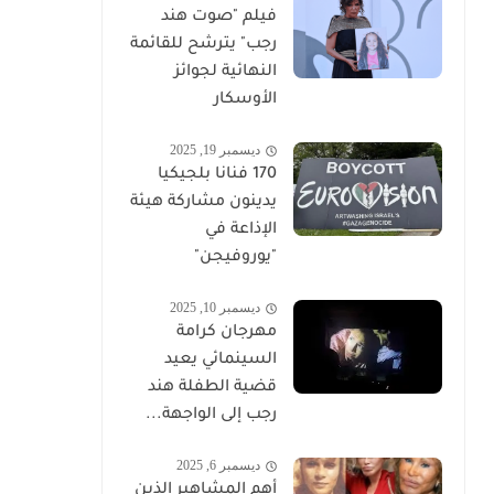
فيلم "صوت هند
رجب" يترشح للقائمة
النهائية لجوائز
الأوسكار
ديسمبر 19, 2025
170 فنانا بلجيكيا
يدينون مشاركة هيئة
الإذاعة في
"يوروفيجن"
ديسمبر 10, 2025
مهرجان كرامة
السينمائي يعيد
قضية الطفلة هند
رجب إلى الواجهة...
ديسمبر 6, 2025
أهم المشاهير الذين