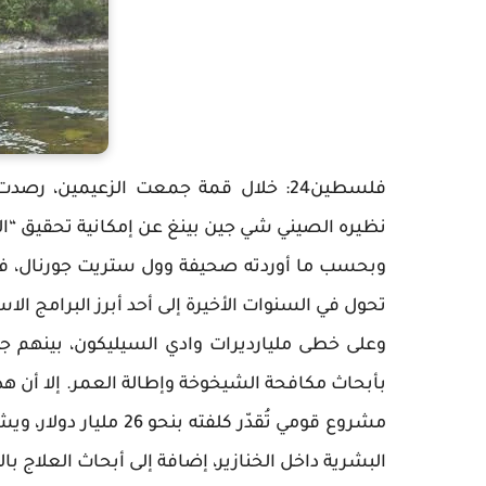
فلسطين24: خلال قمة جمعت الزعيمين، ر
نظيره الصيني شي جين بينغ عن إمكانية تحقيق “ال
وبحسب ما أوردته صحيفة وول ستريت جورنال، ف
تحول في السنوات الأخيرة إلى أحد أبرز البرامج الاس
وعلى خطى مليارديرات وادي السيليكون، بينهم 
بأبحاث مكافحة الشيخوخة وإطالة العمر. إلا أن هذ
مشروع قومي تُقدّر كلفت
البشرية داخل الخنازير، إضافة إلى أبحاث العلاج بال