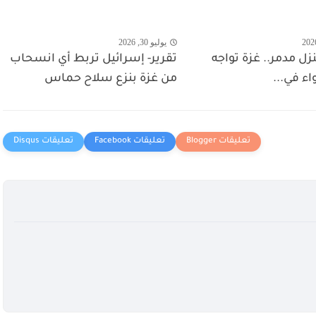
يوليو 30, 2026
 منزل مدمر.. غزة تواجه
تقرير- إسرائيل تربط أي انسحاب
واء في...
من غزة بنزع سلاح حماس