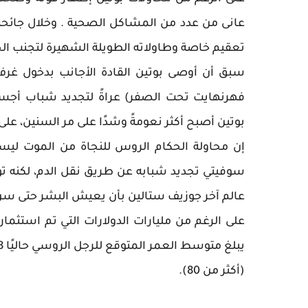
عانى من عدد من المشاكل الصحية . وخلال جائحة ك
تعقيم خاصة وطاولاته الطويلة الشهيرة لتجنب الج
فهرنهايت تحت الصفر) عراةً لتجديد شباب أجسام
بوتين أصبح أكثر نعومةً وشدًا على مر السنين، على
إن محاولة الحكام الروس للنجاة من الموت ليست
عالم آخر جوزيف ستالين بأن يعيش البشر حتى سن 150 عامًا، لكنه توفي هو نفسه عن عمر يناهز 65 عام
على الرغم من مليارات الدولارات التي تم استثما
(أكثر من 80).