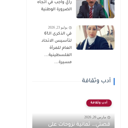
رأيٌ واجب في اتجاه
الضرورة الوطنية
يوليو 23, 2026
في الذكرى الـ61
لتأسيس الاتحاد
العام للمرأة
الفلسطينية...
مسيرة...
أدب وثقافة
أدب وثقافة
مارس 26, 2026
قصتي… ثمانية نزوحات على