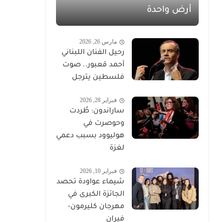
أرض واحدة
مارس 26, 2026
رحيل الفنان اللبناني
أحمد قعبور.. صوت
فلسطين يترجل
فبراير 28, 2026
ساراندون: طُردت
وحوصرت في
هوليوود بسبب دعمي
لغزة
فبراير 10, 2026
شيماء عواودة تحصد
الجائزة الكبرى في
مهرجان كليرمون-
فيران