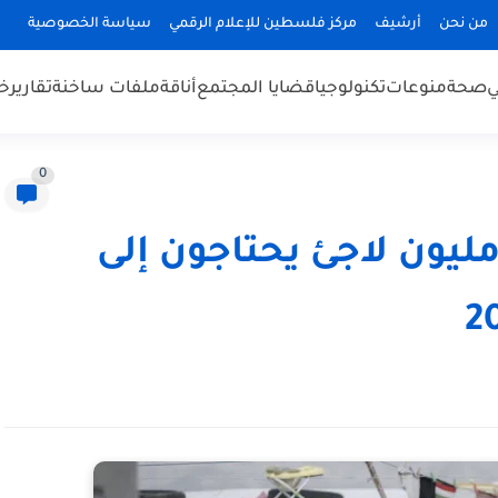
من نحن
أرشيف
مركز فلسطين للإعلام الرقمي
سياسة الخصوصية
ي
صحة
منوعات
تكنولوجيا
قضايا المجتمع
أناقة
ملفات ساخنة
تقارير
خب
0
أمم المتحدة: نحو 2.4 مليون لاجئ يحتاجون إلى