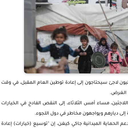
ين24: قالت الأمم المتحدة، إن حوالي 2,4 مليون لاجئ سيحتاجون إلى إعادة توطين العام المقبل، في وقت
ا الغرض.
اجئين، مساء أمس الثلاثاء، إلى النقص الفادح في الخيارات
دة إلى ديارهم ويواجهون مخاطر في دول اللجوء.
الحماية الميدانية جاكي كيغن، إن "توسيع (خيارات) إعادة