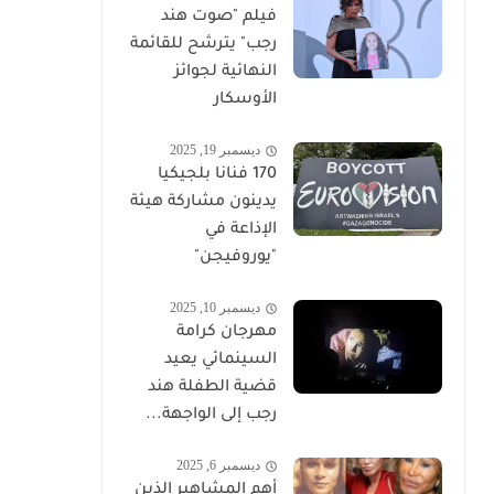
فيلم "صوت هند
رجب" يترشح للقائمة
النهائية لجوائز
الأوسكار
ديسمبر 19, 2025
170 فنانا بلجيكيا
يدينون مشاركة هيئة
الإذاعة في
"يوروفيجن"
ديسمبر 10, 2025
مهرجان كرامة
السينمائي يعيد
قضية الطفلة هند
رجب إلى الواجهة...
ديسمبر 6, 2025
أهم المشاهير الذين