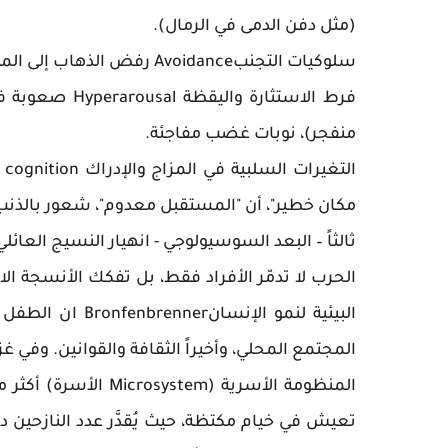
(مثل دفن الدمى في الرمال).
سلوكيات التجنبAvoidance رفض الذهاب إلى المدرسة أو الحدائق، الصمت الاختياري، اللامبالاة العاطفية.
فرط الاستثارة 
منفجر)، نوبات غضب مفاجئة.
مكان خطير"، أن "المستقبل معدوم"، شعور بالذنب 
ثالثاً – البعد السوسيولوجي - انهيار النسيج العا
الحرب لا تدمّر الأفراد فقط، بل تفكك الأنسجة ا
البيئية لنمو الإ
المجتمع المحلي، وأخيراً الثقافة والقوانين. وفي