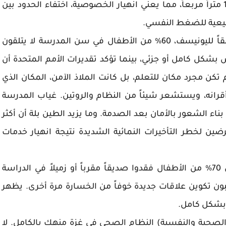
القطاع. يعيش 8–10 أفراد في خيمة مساحتها 16 متراً مربعاً، مما يعني انهيار الخصوصية، اختفاء الحدود بين
طبيعية للضغط النفسي.
المنظومة التعليمية (Mesosystem المدرسة) وفقاً لليونيسف، 60% من الأطفال في سن المدرسة لا يتلقون
ضرر أكثر من 90% من المدارس بشكل كامل أو جزئي، بينما تؤكد تقديرات الأمم المتحدة أن
م تكن مجرد مكان للتعلم، بل كانت الملاذ الآمن، المكان الذي
انه، ويستشعر شيئاً من النظام والروتين. غياب المدرسة
ناء الشعور بالأمان بعد الصدمة. وما يزيد الطين بلة أن أكثر
 معرضين لخطر التأخيرات النمائية الشديدة نتيجة انهيار خدمات
منظومة الأقران (Microsystem الأقران) أكثر من 70% من الأطفال فقدوا صديقاً مقرباً أو زميلاً في الدراسة
 الذين نجوا يتجنبون تكوين علاقات جديدة خوفاً من الخسارة مرة أخرى. يظهر
 بشكل كامل.
 المحلي (Exosystem الخدمات الصحية والنفسية) النظام الصحي في غزة منهك بالكامل. لا