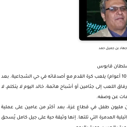
جهاد بن جميل حمد
لسلطان قابوس
في صباح مشمس من أيام غزة، كان الطفل خالد (10 أعوام) يلعب كرة القدم مع أصدقائه في حي الشجاعية. بعد
 اللعب إلى جثامين أو أشباح هائمة. خالد اليوم لا يتكلم، لا
كلمات عن وصفه.
 مليون طفل في قطاع غزة، بعد أكثر من عامين على عملية
كتوبر 2023، والحرب الإسرائيلية المدمرة التي تلتها. إنها وثيقة حية على جيل كامل يُسحق