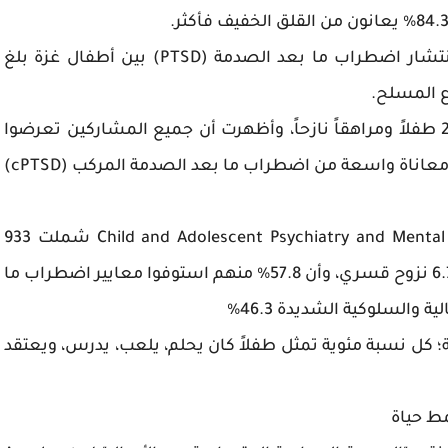
تحليل تلوي Sihombing et al.، 2025 كشف أن انتشار اضطراب ما بعد الصدمة (PTSD) بين أطفال غزة بلغ
دراسة حديثة El‑Khodary et al.، 2026 شملت 250 طفلاً ومراهقاً نازحاً، وأظهرت أن جميع المشاركين تعرضوا
لثلاثة أحداث صادمة حربية على الأقل، كما كشفت معاناة واسعة من اضطراب ما بعد الصدمة المركب (cPTSD)
دراسة مقطعية أخرى نُشرت في Child and Adolescent Psychiatry and Mental Health (2026 شملت 933
طفلاً نازحاً، وأظهرت أن الأطفال تعرضوا لمعدل 6.7 نزوح قسري، وأن 57.8% منهم استوفوا معايير اضطراب ما
والسلوكية الشديدة 46.3%
 كل نسبة مئوية تمثل طفلاً كان يحلم، يلعب، يدرس، ويعتقد
مط حياة