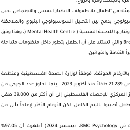
 مرة بالجسد، ومرة بالروح.
ة في "اطفال بلا طفولة – الانهيار النفسي والاجتماعي لجيل
و-سوسيولوجي يدمج بين التحليل السوسيولوجي البنيوي والملاحظة
النفسية العميقة من خلال تجربتي في كندا بمركز اونتاريوا للصحة النفسية ( Mental Health Centre (، وهذا وفق
فرضية النظرية البيئية لنمو الإنسانBronfenbrenner والتي تستند على أن الطفل يتطور داخل منظومات متداخلة
ً الثقافة والقوانين.
الأرقام الموثقة. فوفقاً لوزارة الصحة الفلسطينية ومنظمة
اليونيسف، ارتفع عدد الشهداء الأطفال إلى أكثر من 21,289 طفلاً منذ أكتوبر 2023، بينما تجاوز عدد الجرحى من
الأطفال 44,500 طفل. كما تشير تقديرات الجهاز المركزي للإحصاء الفلسطيني إلى أن أكثر من 39,000 طفل
دوا أحد والديهم أو كليهما، من بينهم 17,000 طفل أصيبوا باليتم الكامل. لكن الأرقام الأكثر إزعاجاً تأتي من
دراسة مقطعية شملت 339 طالباً طبياً (نُشرت في BMC Psychology، ديسمبر 2024) أظهرت أن 97.05%