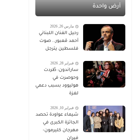
أرض واحدة
مارس 26, 2026
رحيل الفنان اللبناني
أحمد قعبور.. صوت
فلسطين يترجل
فبراير 28, 2026
ساراندون: طُردت
وحوصرت في
هوليوود بسبب دعمي
لغزة
فبراير 10, 2026
شيماء عواودة تحصد
الجائزة الكبرى في
مهرجان كليرمون-
فيران