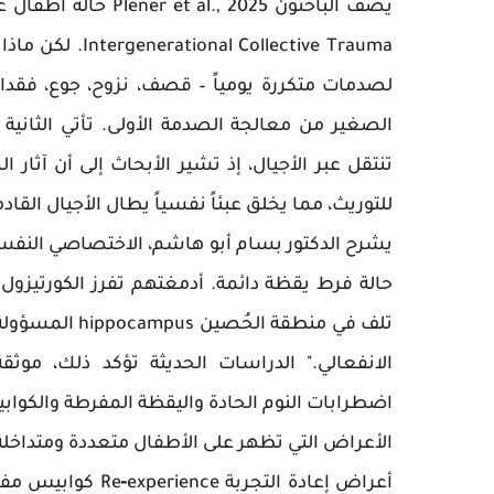
lective Trauma
لصدمات متكررة يومياً – قصف، نزوح، جوع، فقدا
الصغير من معالجة الصدمة الأولى. تأتي الثانية و
تنتقل عبر الأجيال، إذ تشير الأبحاث إلى أن آثار
للتوريث، مما يخلق عبئاً نفسياً يطال الأجيال القاد
يشرح الدكتور بسام أبو هاشم، الاختصاصي النفس
حالة فرط يقظة دائمة. أدمغتهم تفرز الكورتيزو
تلف في منطقة ا
الانفعالي." الدراسات الحديثة تؤكد ذلك، موثق
اضطرابات النوم الحادة واليقظة المفرطة والكوا
الأعراض التي تظهر على الأطفال متعددة ومتداخل
أعراض إعادة التجر