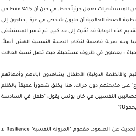
يوجد مستشفى واحد يعمل بكامل طاقته، و50% من المستشفيات تعمل جزئياً فقط، في حين أن 1.5% فقط من
ِّر منظمة الصحة العالمية أن مليون شخص في غزة يحتاجون إلى
تقديم هذه الرعاية قد دُمِّرت إلى حد كبير. تم تدمير المستشفى
ي الوحيد في القطاع في نوفمبر 2023، مما وجه ضربة قاصمة لنظام الصحة النفسية الهش أصلاً.
لحياة – يعملون في ظروف مستحيلة، حيث تصل نسبة الحالات
ومة الثقافية والقانونية (Macrosystem القيم والأنظمة الدولية) الأطفال يشاهدون آباءهم وأمهاتهم
ج" على مذبحتهم دون حراك. هذا يخلق شعوراً عميقاً بالظلم
أخصائيين النفسيين في خان يونس يقول: "طفل في السادسة
يحمونا؟"
برغم كل هذا، لا يمكن الحديث عن الانهيار دون الحديث عن الصمود. مفهوم "المرونة النفسية" Resilience لا