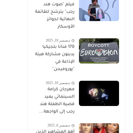
فيلم "صوت هند
رجب" يترشح للقائمة
النهائية لجوائز
الأوسكار
ديسمبر 19, 2025
170 فنانا بلجيكيا
يدينون مشاركة هيئة
الإذاعة في
"يوروفيجن"
ديسمبر 10, 2025
مهرجان كرامة
السينمائي يعيد
قضية الطفلة هند
رجب إلى الواجهة...
ديسمبر 6, 2025
أهم المشاهير الذين