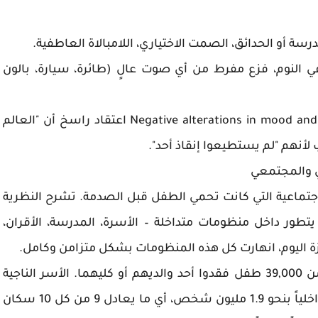
واليقظة Hyperarousal صعوبة في النوم، فزع مفرط من أي صوت عالٍ (طائرة، سيارة، بالون
التغيرات السلبية في المزاج والإدراك Negative alterations in mood and cognition اعتقاد راسخ أن "العالم
لأنهم "لم يستطيعوا إنقاذ أحد".
ئلي والمجتمعي
لاجتماعية التي كانت تحمي الطفل قبل الصدمة. تشرح النظرية
نسانBronfenbrenner ان الطفل يتطور داخل منظومات متداخلة – الأسرة، المدرسة، الأقران،
 غزة اليوم، انهارت كل هذه المنظومات بشكل متزامن وكامل.
المنظومة الأسرية (Microsystem الأسرة) أكثر من 39,000 طفل فقدوا أحد والديهم أو كليهما. الأسر الناجية
تعيش في خيام مكتظة، حيث يُقدَّر عدد النازحين داخلياً بنحو 1.9 مليون شخص، أي ما يعادل 9 من كل 10 سكان