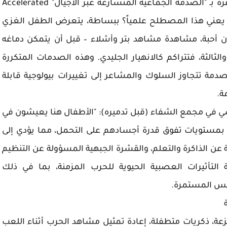
يصف الباحثون Plener et al., 2025 حالة أطفال غزة بـ "الصدمة الجماعية المتسارعة عبر الأجيال" Accelerated
Intergenerational Col. لكن ماذا يعني هذا المصطلح علمياً؟ ببساطة، يتعرض الطفل الغزي
ن أحبة، مشاهدة مشاهد بتر وأشلاء – قبل أن يتمكن دماغه
الثالثة، فتتراكم كالانهيار الجليدي. وهذه الصدمات المتكررة
 الصدمة تتجاوز السلوك والمشاعر إلى تغييرات بيولوجية قابلة
مة.
ي في مجمع الشفاء (قبل تدميره): "الأطفال هنا يعيشون في
ل بمستويات تفوق قدرة أجسادهم على التحمل، مما يؤدي إلى
لحُصين hippocampus المسؤولة عن الذاكرة والتعلم، والقشرة الجبهية المسؤولة عن التنظيم
ة التأثيرات العصبية الحيوية للحرب المزمنة، بما في ذلك
بيس المستمرة.
ة
بة Re‑experience كوابيس مفزعة، ذكريات متطفلة، إعادة تمثيل مشاهد الحرب أثناء اللعب