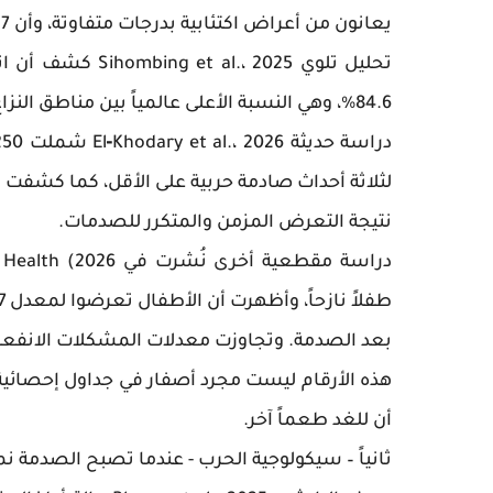
يعانون من أعراض اكتئابية بدرجات متفاوتة، وأن 84.37% يعانون من القلق الخفيف فأكثر.
84.6%، وهي النسبة الأعلى عالمياً بين مناطق النزاع المسلح.
نتيجة التعرض المزمن والمتكرر للصدمات.
بعد الصدمة. وتجاوزت معدلات المشكلات الانفعالية 
هذه الأرقام ليست مجرد أصفار في جداول إحصائية؛
أن للغد طعماً آخر.
ثانياً – سيكولوجية الحرب - عندما تصبح الصدمة ن