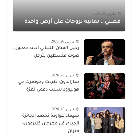
مارس 26, 2026
قصتي… ثمانية نزوحات على أرض واحدة
مارس 26, 2026
رحيل الفنان اللبناني أحمد قعبور..
صوت فلسطين يترجل
فبراير 28, 2026
ساراندون: طُردت وحوصرت في
هوليوود بسبب دعمي لغزة
فبراير 10, 2026
شيماء عواودة تحصد الجائزة
الكبرى في مهرجان كليرمون-
فيران