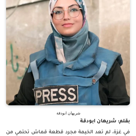
شريهان ابودقة
بقلم: شريهان ابودقة
في غزة، لم تعد الخيمة مجرد قطعة قماش تحتمي من