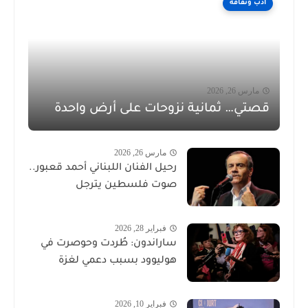
أدب وثقافة
مارس 26, 2026
قصتي… ثمانية نزوحات على أرض واحدة
مارس 26, 2026
رحيل الفنان اللبناني أحمد قعبور..
صوت فلسطين يترجل
فبراير 28, 2026
ساراندون: طُردت وحوصرت في
هوليوود بسبب دعمي لغزة
فبراير 10, 2026