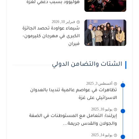
هوليوود بسبب دعمي لغزة
فبراير 10, 2026
شيماء عواودة تحصد الجائزة
الكبرى في مهرجان كليرمون-
فيران
الشتات والتضامن الدولي
أغسطس 3, 2025
تظاهرات في عواصم عالمية تنديدا بالعدوان
الاسرائيلي على غزة
يوليو 16, 2025
إيرلندا: التعامل مع المستوطنات في الضفة
والجولان والقدس جريمة...
يوليو 14, 2025