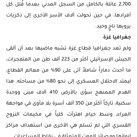
2,700 عائلة بالكامل من السجل المدني بعدما قُتل كل
أفرادها، في حين تحولت آلاف الأسر الأخرى إلى ذكريات
يرويها ناجٍ وحيد.
جغرافيا غزة
ولم تعد جغرافيا قطاع غزة تشبه ماضيها بعد أن ألقى
الجيش الإسرائيلي أكثر من 223 ألف طن من المتفجرات،
ما أحدث دماراً شاملاً أتى على 90% من معالم القطاع،
ليمتد الاحتلال العسكري إلى نحو 80% من مساحته. هذا
الهدم الممنهج سوّى بالأرض 410 آلاف مبنى ووحدة
سكنية، تاركاً أكثر من 350 ألف أسرة بلا مأوى في مواجهة
العراء، وسط خيام اهترأت كلياً في مخيمات النزوح
القسري التي لم تسلم هي الأخرى من استهداف مراكز
إيوائها ومصائد الموت المتمثلة في نقاط المساعدات.