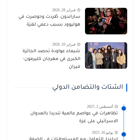
فبراير 28, 2026
ساراندون: طُردت وحوصرت في
هوليوود بسبب دعمي لغزة
فبراير 10, 2026
شيماء عواودة تحصد الجائزة
الكبرى في مهرجان كليرمون-
فيران
الشتات والتضامن الدولي
أغسطس 3, 2025
تظاهرات في عواصم عالمية تنديدا بالعدوان
الاسرائيلي على غزة
يوليو 16, 2025
إيرلندا: التعامل مع المستوطنات في الضفة