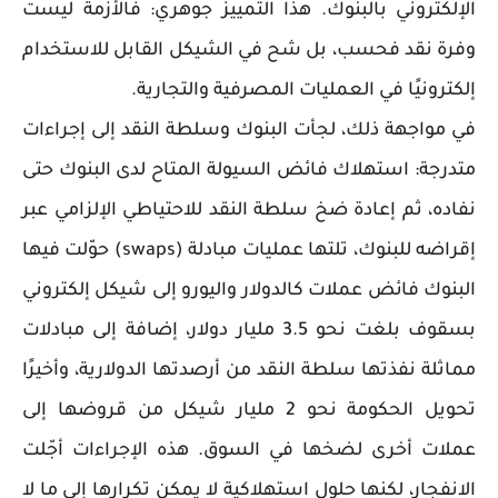
الإلكتروني بالبنوك. هذا التمييز جوهري: فالأزمة ليست
وفرة نقد فحسب، بل شح في الشيكل القابل للاستخدام
إلكترونيًا في العمليات المصرفية والتجارية.
في مواجهة ذلك، لجأت البنوك وسلطة النقد إلى إجراءات
متدرجة: استهلاك فائض السيولة المتاح لدى البنوك حتى
نفاده، ثم إعادة ضخ سلطة النقد للاحتياطي الإلزامي عبر
إقراضه للبنوك، تلتها عمليات مبادلة (swaps) حوّلت فيها
البنوك فائض عملات كالدولار واليورو إلى شيكل إلكتروني
بسقوف بلغت نحو 3.5 مليار دولار، إضافة إلى مبادلات
مماثلة نفذتها سلطة النقد من أرصدتها الدولارية، وأخيرًا
تحويل الحكومة نحو 2 مليار شيكل من قروضها إلى
عملات أخرى لضخها في السوق. هذه الإجراءات أجّلت
الانفجار، لكنها حلول استهلاكية لا يمكن تكرارها إلى ما لا