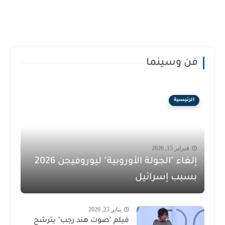
فن وسينما
الرئيسية
فبراير 15, 2026
إلغاء "الجولة الأوروبية" ليوروفيجن 2026
بسبب إسرائيل
يناير 23, 2026
فيلم "صوت هند رجب" يترشح