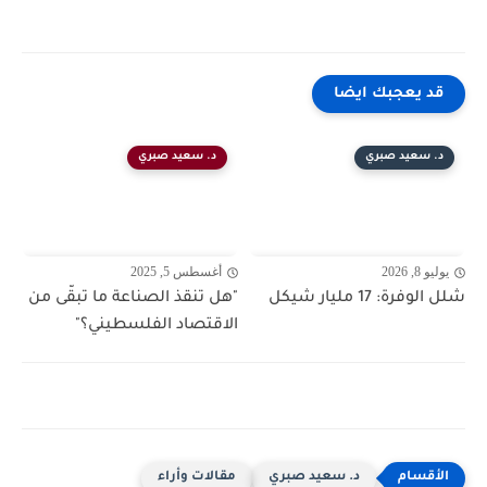
قد يعجبك ايضا
د. سعيد صبري
د. سعيد صبري
يوليو 8, 2026
أغسطس 5, 2025
شلل الوفرة: 17 مليار شيكل
"هل تنقذ الصناعة ما تبقّى من
الاقتصاد الفلسطيني؟"
د. سعيد صبري
مقالات وأراء