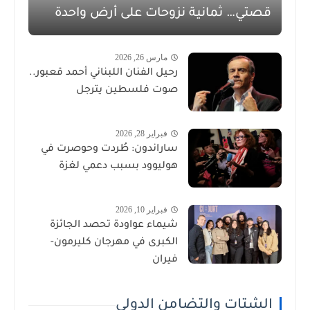
قصتي… ثمانية نزوحات على أرض واحدة
مارس 26, 2026
رحيل الفنان اللبناني أحمد قعبور..
صوت فلسطين يترجل
فبراير 28, 2026
ساراندون: طُردت وحوصرت في
هوليوود بسبب دعمي لغزة
فبراير 10, 2026
شيماء عواودة تحصد الجائزة
الكبرى في مهرجان كليرمون-
فيران
الشتات والتضامن الدولي