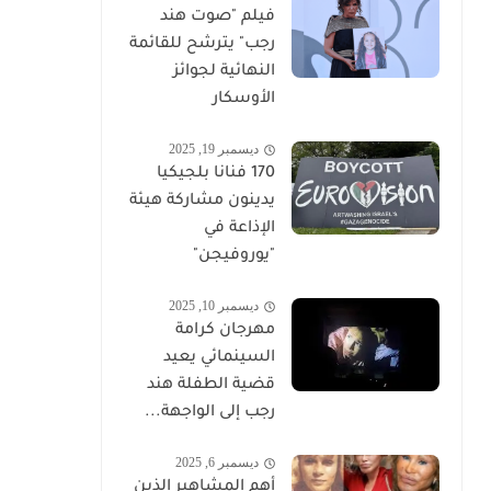
فيلم "صوت هند
رجب" يترشح للقائمة
النهائية لجوائز
الأوسكار
ديسمبر 19, 2025
170 فنانا بلجيكيا
يدينون مشاركة هيئة
الإذاعة في
"يوروفيجن"
ديسمبر 10, 2025
مهرجان كرامة
السينمائي يعيد
قضية الطفلة هند
رجب إلى الواجهة...
ديسمبر 6, 2025
أهم المشاهير الذين