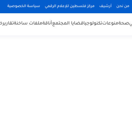
من نحن
أرشيف
مركز فلسطين للإعلام الرقمي
سياسة الخصوصية
ي
صحة
منوعات
تكنولوجيا
قضايا المجتمع
أناقة
ملفات ساخنة
تقارير
خب