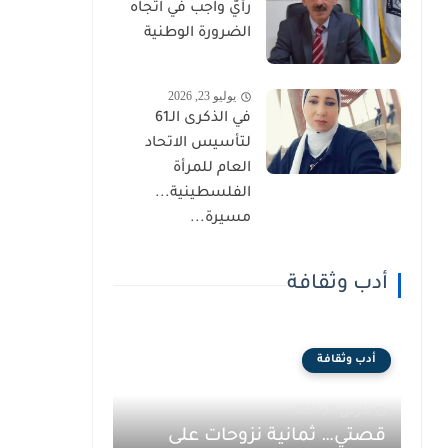
رأيٌ واجب في اتجاه
الضرورة الوطنية
يوليو 23, 2026
في الذكرى الـ61
لتأسيس الاتحاد
العام للمرأة
الفلسطينية...
مسيرة...
أدب وثقافة
أدب وثقافة
مارس 26, 2026
قصتي… ثمانية نزوحات على