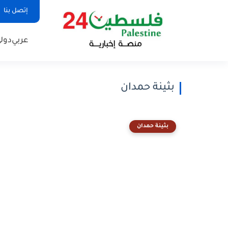
إتصل بنا
عربي
دول
بثينة حمدان
بثينة حمدان