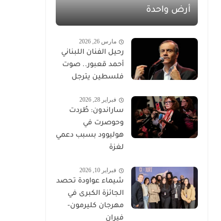
أرض واحدة
مارس 26, 2026
رحيل الفنان اللبناني
أحمد قعبور.. صوت
فلسطين يترجل
فبراير 28, 2026
ساراندون: طُردت
وحوصرت في
هوليوود بسبب دعمي
لغزة
فبراير 10, 2026
شيماء عواودة تحصد
الجائزة الكبرى في
مهرجان كليرمون-
فيران