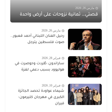
مارس 26, 2026
قصتي… ثمانية نزوحات على أرض واحدة
مارس 26, 2026
رحيل الفنان اللبناني أحمد قعبور..
صوت فلسطين يترجل
فبراير 28, 2026
ساراندون: طُردت وحوصرت في
هوليوود بسبب دعمي لغزة
فبراير 10, 2026
شيماء عواودة تحصد الجائزة
الكبرى في مهرجان كليرمون-
فيران