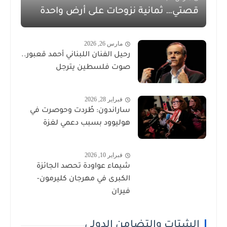
قصتي… ثمانية نزوحات على أرض واحدة
مارس 26, 2026
رحيل الفنان اللبناني أحمد قعبور..
صوت فلسطين يترجل
فبراير 28, 2026
ساراندون: طُردت وحوصرت في
هوليوود بسبب دعمي لغزة
فبراير 10, 2026
شيماء عواودة تحصد الجائزة
الكبرى في مهرجان كليرمون-
فيران
الشتات والتضامن الدولي