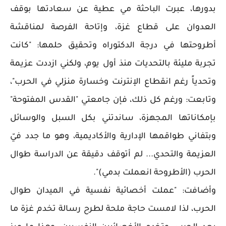
بدورها، عبرت الباحثة مي عطية عن سعادتها بوقف
العدوان على قطاع غزة، وإتاحة الفرصة لمناقشة
أطروحتها في درجة الدكتوراه وتحقيق حلمها: "كانت
تجربة مليئة بالتحديات منذ أول يوم، ولكني ازددت عزيمة
وتحدياً رغم انقطاع الإنترنت وخسارة منزلي في الحرب"،
وتابعت: ورغم كل ذلك، فإن جامعتي "القدس المفتوحة"
بإمكاناتها المجهزة، ساندتني بكل السبل والوسائل
وبتفاني طواقمها الإدارية والأكاديمية، وهو ما جدد فيّ
العزيمة والتحدي... لم أتوقف دقيقة عن الدراسة طوال
الحرب (الأطروحة انعملت بدمي)".
وأضافت: "عملت أخصائية نفسية في الميدان طوال
الحرب، لذا لامست حاجة ملحة لطرح رسالة تخدم غزة ما