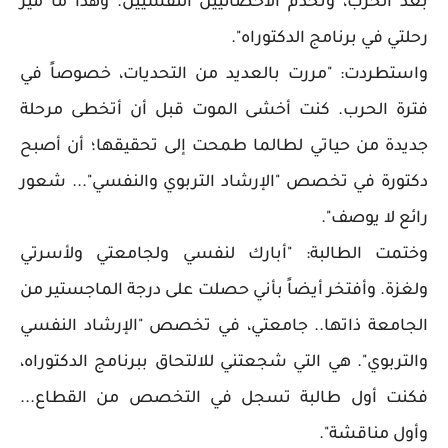
بعد الحرب، وتخدم الأخصائيين النفسيين. وهذا ما ميز
رحلتي في برنامج الدكتوراه".
واستطردت: "مررت بالعديد من التحديات، خصوصاً في
فترة الحرب. كنت أخشى الموت قبل أن أتخطى مرحلة
جديدة من حياتي لطالما طمحت إلى تحقيقها؛ أن أصبح
دكتورة في تخصص "الإرشاد التربوي والنفسي"... شعور
رائع لا يوصف".
وختمت الطالبة: "أبارك لنفسي ولجامعتي ولأسرتي
ولغزة. وأفتخر أيضاً بأني حصلت على درجة الماجستير من
الجامعة ذاتها.. جامعتي، في تخصص "الإرشاد النفسي
والتربوي". هي التي شجعتني للالتحاق ببرنامج الدكتوراه،
فكنت أول طالبة تسجل في التخصص من القطاع...
وأول مناقشة".