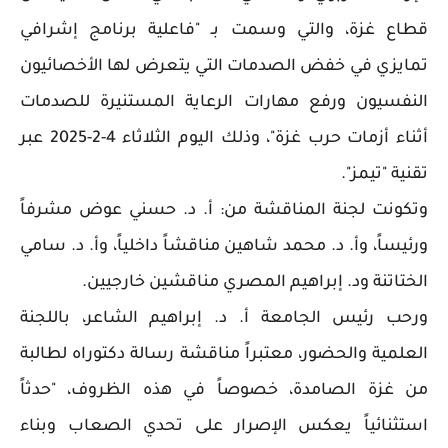
قطاع غزة، والتي وسمت بـ "فاعلية برنامج إشرافي
تمايزي في خفض الصدمات التي يتعرض لها الأخصائيون
النفسيون ورفع مهارات الرعاية المستنيرة للصدمات
أثناء أزمات حرب غزة"، وذلك اليوم الثلاثاء 4-2-2025 عبر
تقنية "تيمز".
وتكونت لجنة المناقشة من: أ. د. حسني عوض مشرفاً
ورئيساً، وأ. د. محمد شاهين مناقشاً داخلياً، وأ. د. سامي
الختاتنة ود. إبراهيم المصري مناقشين خارجيين.
ورحب رئيس الجامعة أ. د. إبراهيم الشاعر، باللجنة
العلمية والحضور، معتبراً مناقشة رسالة دكتوراه لطالبة
من غزة الصامدة، خصوصاً في هذه الظروف، "حدثاً
استثنائياً يعكس الإصرار على تحدي الصعاب وبناء