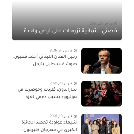
مارس 26, 2026
قصتي… ثمانية نزوحات على أرض واحدة
مارس 26, 2026
رحيل الفنان اللبناني أحمد قعبور..
صوت فلسطين يترجل
فبراير 28, 2026
ساراندون: طُردت وحوصرت في
هوليوود بسبب دعمي لغزة
فبراير 10, 2026
شيماء عواودة تحصد الجائزة
الكبرى في مهرجان كليرمون-