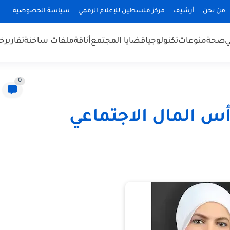
من نحن
أرشيف
مركز فلسطين للإعلام الرقمي
سياسة الخصوصية
ي
صحة
منوعات
تكنولوجيا
قضايا المجتمع
أناقة
ملفات ساخنة
تقارير
خب
0
س المال الاجتماعي