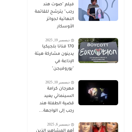
فيلم "صوت هند
رجب" يترشح للقائمة
النهائية لجوائز
الأوسكار
ديسمبر 19, 2025
170 فنانا بلجيكيا
يدينون مشاركة هيئة
الإذاعة في
"يوروفيجن"
ديسمبر 10, 2025
مهرجان كرامة
السينمائي يعيد
قضية الطفلة هند
رجب إلى الواجهة...
ديسمبر 6, 2025
أهم المشاهير الذين