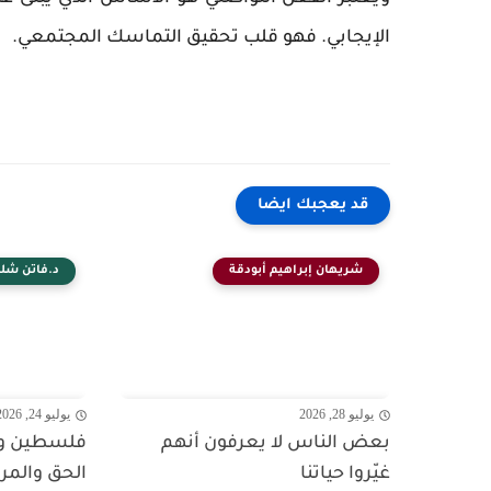
الإيجابي. فهو قلب تحقيق التماسك المجتمعي.
قد يعجبك ايضا
شريهان إبراهيم أبودقة
د.فاتن شلب
يوليو 28, 2026
يوليو 24, 2026
بعض الناس لا يعرفون أنهم
فلسطين وال
غيّروا حياتنا
الحق والمر