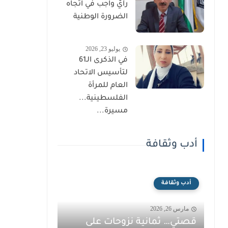
رأيٌ واجب في اتجاه
الضرورة الوطنية
يوليو 23, 2026
في الذكرى الـ61
لتأسيس الاتحاد
العام للمرأة
الفلسطينية...
مسيرة...
أدب وثقافة
أدب وثقافة
مارس 26, 2026
قصتي… ثمانية نزوحات على