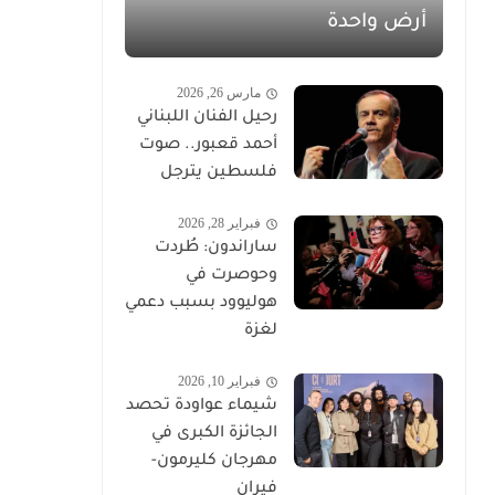
أرض واحدة
مارس 26, 2026
رحيل الفنان اللبناني
أحمد قعبور.. صوت
فلسطين يترجل
فبراير 28, 2026
ساراندون: طُردت
وحوصرت في
هوليوود بسبب دعمي
لغزة
فبراير 10, 2026
شيماء عواودة تحصد
الجائزة الكبرى في
مهرجان كليرمون-
فيران