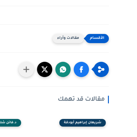
مقالات وأراء
مقالات قد تهمك
شريهان إبراهيم أبودقة
د.فاتن شلب